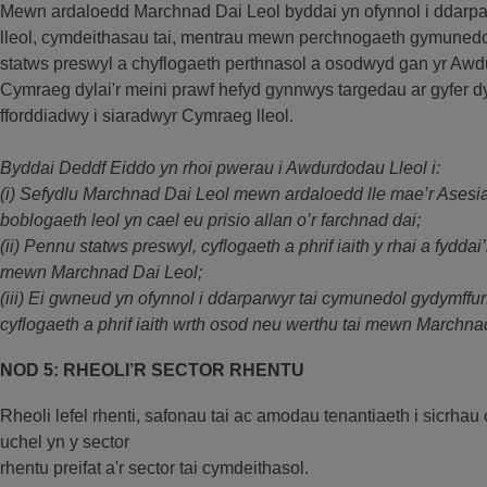
Mewn ardaloedd Marchnad Dai Leol byddai yn ofynnol i ddarp
lleol, cymdeithasau tai, mentrau mewn perchnogaeth gymunedol)
statws preswyl a chyflogaeth perthnasol a osodwyd gan yr A
Cymraeg dylai'r meini prawf hefyd gynnwys targedau ar gyfer d
fforddiadwy i siaradwyr Cymraeg lleol.
Byddai Deddf Eiddo yn rhoi pwerau i Awdurdodau Lleol i:
(i) Sefydlu Marchnad Dai Leol mewn ardaloedd lle mae’r Ases
boblogaeth leol yn cael eu prisio allan o’r farchnad dai;
(ii) Pennu statws preswyl, cyflogaeth a phrif iaith y rhai a fydda
mewn Marchnad Dai Leol;
(iii) Ei gwneud yn ofynnol i ddarparwyr tai cymunedol gydymffurf
cyflogaeth a phrif iaith wrth osod neu werthu tai mewn Marchna
NOD 5: RHEOLI’R SECTOR RHENTU
Rheoli lefel rhenti, safonau tai ac amodau tenantiaeth i sicrhau
uchel yn y sector
rhentu preifat a'r sector tai cymdeithasol.