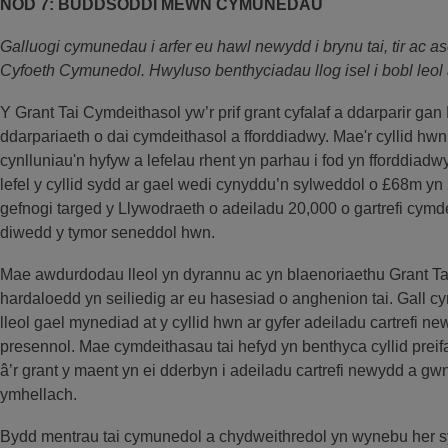
NOD 7: BUDDSODDI MEWN CYMUNEDAU
Galluogi cymunedau i arfer eu hawl newydd i brynu tai, tir ac
Cyfoeth Cymunedol. Hwyluso benthyciadau llog isel i bobl leo
Y Grant Tai Cymdeithasol yw’r prif grant cyfalaf a ddarparir ga
ddarpariaeth o dai cymdeithasol a fforddiadwy. Mae'r cyllid hwn
cynlluniau'n hyfyw a lefelau rhent yn parhau i fod yn fforddiad
lefel y cyllid sydd ar gael wedi cynyddu’n sylweddol o £68m y
gefnogi targed y Llywodraeth o adeiladu 20,000 o gartrefi cym
diwedd y tymor seneddol hwn.
Mae awdurdodau lleol yn dyrannu ac yn blaenoriaethu Grant Ta
hardaloedd yn seiliedig ar eu hasesiad o anghenion tai. Gall 
lleol gael mynediad at y cyllid hwn ar gyfer adeiladu cartrefi
presennol. Mae cymdeithasau tai hefyd yn benthyca cyllid preif
â’r grant y maent yn ei dderbyn i adeiladu cartrefi newydd a g
ymhellach.
Bydd mentrau tai cymunedol a chydweithredol yn wynebu her syl