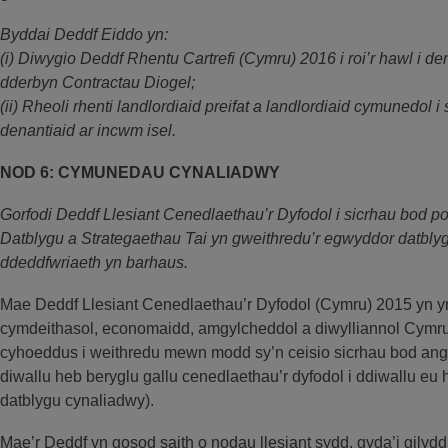
Byddai Deddf Eiddo yn:
(i) Diwygio Deddf Rhentu Cartrefi (Cymru) 2016 i roi’r hawl i den
dderbyn Contractau Diogel;
(ii) Rheoli rhenti landlordiaid preifat a landlordiaid cymunedol i
denantiaid ar incwm isel.
NOD 6: CYMUNEDAU CYNALIADWY
Gorfodi Deddf Llesiant Cenedlaethau’r Dyfodol i sicrhau bod pol
Datblygu a Strategaethau Tai yn gweithredu’r egwyddor datbly
ddeddfwriaeth yn barhaus.
Mae Deddf Llesiant Cenedlaethau’r Dyfodol (Cymru) 2015 yn y
cymdeithasol, economaidd, amgylcheddol a diwylliannol Cymru
cyhoeddus i weithredu mewn modd sy’n ceisio sicrhau bod ang
diwallu heb beryglu gallu cenedlaethau’r dyfodol i ddiwallu e
datblygu cynaliadwy).
Mae’r Deddf yn gosod saith o nodau llesiant sydd, gyda’i gilyd