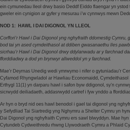
ein cymunedau lleol drwy basio Deddf Eiddo flaengar yn ystod t
gweler ein cynigion ar gyfer y mesurau i’w cynnwys mewn Dedd
NOD 1: HAWL I DAI DIGONOL YN LLEOL
Corffori’r Hawl i Dai Digonol yng nghyfraith ddomestig Cymru, g
bod tai yn ased cymdeithasol at ddiben gwasanaethu lles paw
sicrhau’r Hawl i Dai Digonol drwy ddylanwadu ar y farchnad dai
fforddiadwy a dod yn brynwyr allweddol yn y farchnad.
Mae’r Deyrnas Unedig wedi ymrwymo i nifer o gytuniadau’r C
Cyfamod Rhyngwladol ar Hawliau Economaidd, Cymdeithasol 
Erthygl 11(1) yn darparu hawl i safon byw ddigonol, sy'n cynnwys
sicrwydd deiliadaeth, addasrwydd cartref i fyw ynddo a fforddia
Ar hyn o bryd nid oes hawl benodol i gael tai digonol yng nghy
y Sefydliad Tai Siartredig yng Nghymru a Shelter Cymru yn hyrwy
Dai Digonol yng nghyfraith Cymru ers sawl blwyddyn. Mae hyn
Cytundeb Cydweithredu rhwng Llywodraeth Cymru a Phlaid Cy