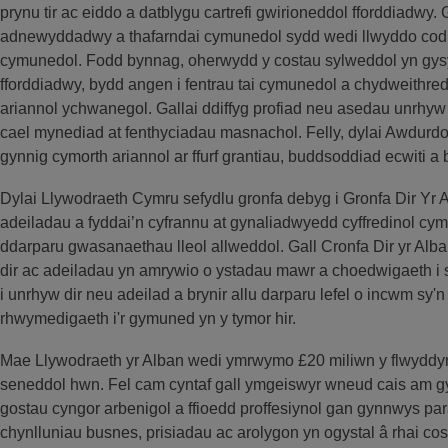
prynu tir ac eiddo a datblygu cartrefi gwirioneddol fforddiadwy. 
adnewyddadwy a thafarndai cymunedol sydd wedi llwyddo codi 
cymunedol. Fodd bynnag, oherwydd y costau sylweddol yn gysyll
fforddiadwy, bydd angen i fentrau tai cymunedol a chydweithre
ariannol ychwanegol. Gallai ddiffyg profiad neu asedau unrhyw
cael mynediad at fenthyciadau masnachol. Felly, dylai Awdurd
gynnig cymorth ariannol ar ffurf grantiau, buddsoddiad ecwiti a
Dylai Llywodraeth Cymru sefydlu gronfa debyg i Gronfa Dir Yr A
adeiladau a fyddai’n cyfrannu at gynaliadwyedd cyffredinol c
ddarparu gwasanaethau lleol allweddol. Gall Cronfa Dir yr Alba
dir ac adeiladau yn amrywio o ystadau mawr a choedwigaeth i
i unrhyw dir neu adeilad a brynir allu darparu lefel o incwm sy'
rhwymedigaeth i'r gymuned yn y tymor hir.
Mae Llywodraeth yr Alban wedi ymrwymo £20 miliwn y flwyddyn 
seneddol hwn. Fel cam cyntaf gall ymgeiswyr wneud cais am gyl
gostau cyngor arbenigol a ffioedd proffesiynol gan gynnwys pa
chynlluniau busnes, prisiadau ac arolygon yn ogystal â rhai cos