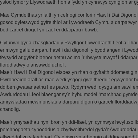
ystod tymor y Llywodraeth hon a fydd yn cynnwys cynigion ar gy
Mae Cymdeithas yr Iaith yn cefnogi corffori’r Hawl i Dai Digono
gosod dyletswydd gyfreithiol ar Lywodraeth Cymru a darparwyr tai
bod cartref diogel yn cael ei ddarparu i bawb.
Cytunwn gyda chasgliadau y Pwyllgor Llywodraeth Leol a Thai 
er mwyn gallu darparu hawl i dai digonol, y bydd angen i Lywodra
feysydd ar gyfer blaenoriaethu ac mai’r rhwystr mwyaf i ddarparu
fforddiadwy o ansawdd uchel .
Mae’r Hawl i Dai Digonol eisoes yn rhan o gyfraith ddomestig n
Ewropeaidd arall ac mae wedi ysgogi gweithredu'r egwyddor bo
ddiben gwasanaethu lles pawb. Rydym wedi dysgu am sawl engh
Awdurdodau Lleol blaengar sy'n hybu model ‘marchnad gymdeit
amrywiadau mewn prisiau a darparu digon o gartrefi fforddiadw
chanolig.
Mae’r ymyraethau hyn, bron yn ddi-ffael, yn cynnwys hwyluso l
perchnogaeth cyhoeddus a chydweithredol gyda’r Awdurdodau L
allweddol yn y farchnad. Cyfeiriwn yn arbennig at ddinasoedd 