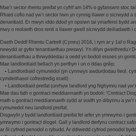
Mae’r sector rhentu preifat yn cyfrif am 14% o gyfanswm stoc tai
Rhaid cofio nad yw’r sector hwn yn cynnig llawer o sicrwydd a s
denantiaid. Er mwyn iddo ddod yn opsiwn tai ymarferol bydd an
mwy o reolaeth dros renti a llawer gwell sicrwydd deiliadaeth i 
Daeth Deddf Rhentu Cartrefi (Cymru) 2016, i rym ar y 1af o Ra
newydd ar gyfer tenantiaethau preswyl. Yn dilyn gweithredu'r D
denantiaethau a thrwyddedau a oedd yn bodoli eisoes yn gont
Mae landlordiaid bellach yn perthyn i un o ddau grŵp:
• Landlordiaid cymunedol (yn cynnwys awdurdodau lleol, cymd
cymdeithasol cofrestredig eraill)
• Landlordiaid preifat (unrhyw landlord yng Nghymru nad yw’
Mae dau fath o gontract meddiannaeth yn bodoli: ‘Contract Dioge
math o gontract meddiannaeth sydd ar waith yn dibynnu a yw’r ca
cymunedol neu landlord preifat.
Disgwylir y bydd landlordiaid preifat fel arfer yn ymrwymo i gon
ymrwymo i gontract diogel. Gall y landlord derfynu contract sa
ar ôl cyfnod penodol o rybudd. Ar ddiwedd cyfnod penodol byd