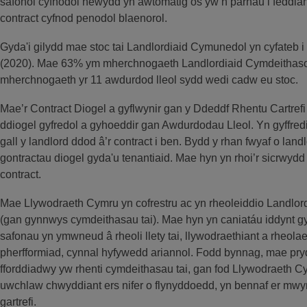
safonol cyfnodol newydd yn awtomatig os yw’n parhau i feddian
contract cyfnod penodol blaenorol.
Gyda'i gilydd mae stoc tai Landlordiaid Cymunedol yn cyfateb
(2020). Mae 63% ym mherchnogaeth Landlordiaid Cymdeithaso
mherchnogaeth yr 11 awdurdod lleol sydd wedi cadw eu stoc.
Mae’r Contract Diogel a gyflwynir gan y Ddeddf Rhentu Cartrefi 
ddiogel gyfredol a gyhoeddir gan Awdurdodau Lleol. Yn gyffre
gall y landlord ddod â’r contract i ben. Bydd y rhan fwyaf o la
gontractau diogel gyda'u tenantiaid. Mae hyn yn rhoi’r sicrwydd
contract.
Mae Llywodraeth Cymru yn cofrestru ac yn rheoleiddio Landlor
(gan gynnwys cymdeithasau tai). Mae hyn yn caniatáu iddynt g
safonau yn ymwneud â rheoli llety tai, llywodraethiant a rheola
pherfformiad, cynnal hyfywedd ariannol. Fodd bynnag, mae pr
fforddiadwy yw rhenti cymdeithasau tai, gan fod Llywodraeth C
uwchlaw chwyddiant ers nifer o flynyddoedd, yn bennaf er mw
gartrefi.