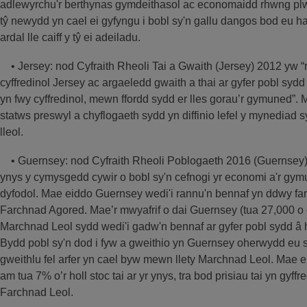
adlewyrchu'r berthynas gymdeithasol ac economaidd rhwng plw
tŷ newydd yn cael ei gyfyngu i bobl sy'n gallu dangos bod eu h
ardal lle caiff y tŷ ei adeiladu.
• Jersey: nod Cyfraith Rheoli Tai a Gwaith (Jersey) 2012 yw 
cyffredinol Jersey ac argaeledd gwaith a thai ar gyfer pobl sydd 
yn fwy cyffredinol, mewn ffordd sydd er lles gorau’r gymuned”. 
statws preswyl a chyflogaeth sydd yn diffinio lefel y mynediad s
lleol.
• Guernsey: nod Cyfraith Rheoli Poblogaeth 2016 (Guernsey) 
ynys y cymysgedd cywir o bobl sy'n cefnogi yr economi a'r gym
dyfodol. Mae eiddo Guernsey wedi'i rannu'n bennaf yn ddwy far
Farchnad Agored. Mae’r mwyafrif o dai Guernsey (tua 27,000 o 
Marchnad Leol sydd wedi'i gadw'n bennaf ar gyfer pobl sydd â h
Bydd pobl sy'n dod i fyw a gweithio yn Guernsey oherwydd eu sg
gweithlu fel arfer yn cael byw mewn llety Marchnad Leol. Mae e
am tua 7% o’r holl stoc tai ar yr ynys, tra bod prisiau tai yn gy
Farchnad Leol.