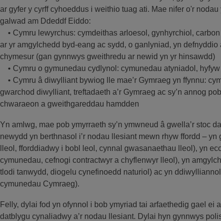
ar gyfer y cyrff cyhoeddus i weithio tuag ati. Mae nifer o'r noda
galwad am Ddeddf Eiddo:
• Cymru lewyrchus: cymdeithas arloesol, gynhyrchiol, carbon 
ar yr amgylchedd byd-eang ac sydd, o ganlyniad, yn defnyddi
chymesur (gan gynnwys gweithredu ar newid yn yr hinsawdd)
• Cymru o gymunedau cydlynol: cymunedau atyniadol, hyfyw a
• Cymru â diwylliant bywiog lle mae’r Gymraeg yn ffynnu: cy
gwarchod diwylliant, treftadaeth a’r Gymraeg ac sy’n annog pobl
chwaraeon a gweithgareddau hamdden
Yn amlwg, mae pob ymyrraeth sy’n ymwneud â gwella’r stoc dai
newydd yn berthnasol i’r nodau llesiant mewn rhyw ffordd – yn
lleol, fforddiadwy i bobl leol, cynnal gwasanaethau lleol), yn
cymunedau, cefnogi contractwyr a chyflenwyr lleol), yn amgylched
tlodi tanwydd, diogelu cynefinoedd naturiol) ac yn ddiwylliannol
cymunedau Cymraeg).
Felly, dylai fod yn ofynnol i bob ymyriad tai arfaethedig gael e
datblygu cynaliadwy a’r nodau llesiant. Dylai hyn gynnwys polis