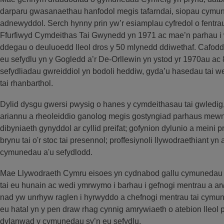
darparu gwasanaethau hanfodol megis tafarndai, siopau cymun
adnewyddol. Serch hynny prin yw’r esiamplau cyfredol o fentra
Ffurfiwyd Cymdeithas Tai Gwynedd yn 1971 ac mae’n parhau i w
ddegau o deuluoedd lleol dros y 50 mlynedd ddiwethaf. Cafodd 
eu sefydlu yn y Gogledd a’r De-Orllewin yn ystod yr 1970au ac 
sefydliadau gwreiddiol yn bodoli heddiw, gyda’u hasedau tai w
tai rhanbarthol.
Dylid dysgu gwersi pwysig o hanes y cymdeithasau tai gwledig,
ariannu a rheoleiddio ganolog megis gostyngiad parhaus mewn
dibyniaeth gynyddol ar cyllid preifat; gofynion dylunio a meini 
brynu tai o'r stoc tai presennol; proffesiynoli llywodraethiant y
cymunedau a'u sefydlodd.
Mae Llywodraeth Cymru eisoes yn cydnabod gallu cymunedau lle
tai eu hunain ac wedi ymrwymo i barhau i gefnogi mentrau a ar
nad yw unrhyw raglen i hyrwyddo a chefnogi mentrau tai cymu
eu hatal yn y pen draw rhag cynnig amrywiaeth o atebion lleol
dylanwad y cymunedau sy’n eu sefydlu.