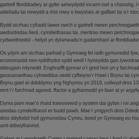
gartrefi fforddiadwy ar gyfer aelwydydd incwm isel a chanolig, i
adeiladu tai newydd a rhoi mwy o bwyslais ar gaffael tai o'r sto
Bydd sicrhau cyfradd lawer uwch o gartrefi mewn perchnogaet
awdurdodau lleol, cymdeithasau tai, mentrau mewn perchnoga
cydweithredol - hefyd yn dylanwadu'n gadarnhaol ar fforddiad
Os ydym am sicrhau parhad y Gymraeg fel iaith gymunedol fyw, r
economaidd neo-ryddfrydol sydd wedi’i hyrwyddo gan lywodrae
ddeugain mlynedd. Enghraifft gynnar o’r gred hon yn y farchnad
gwasanaethau cyhoeddus oedd cyflwyno’r Hawl i Brynu tai cyng
Brynu gael ei ddiddymu yng Nghymru yn 2019, collwyd dros 139
rent i’r farchnad agored, ffactor a gyfrannodd yn fawr at yr argyf
Dyma pam mae’n rhaid trawsnewid y system dai gyfan i roi anghen
asedau cymdeithasol er budd pawb. Mae’r ymgyrch dros Ddeddf
dros ddyfodol holl gymunedau Cymru, boed yn Gymraeg eu hiai
aml-ddiwylliannol.
Galwn ar Lywodraeth Cymru i gymryd camau brys i fynd i’r afael 