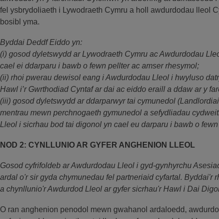
fel ysbrydoliaeth i Lywodraeth Cymru a holl awdurdodau lleol Cy
bosibl yma.
Byddai Deddf Eiddo yn:
(i) gosod dyletswydd ar Lywodraeth Cymru ac Awdurdodau Lleol 
cael ei ddarparu i bawb o fewn pellter ac amser rhesymol;
(ii) rhoi pwerau dewisol eang i Awdurdodau Lleol i hwyluso datr
Hawl i’r Gwrthodiad Cyntaf ar dai ac eiddo eraill a ddaw ar y fa
(iii) gosod dyletswydd ar ddarparwyr tai cymunedol (Landlordia
mentrau mewn perchnogaeth gymunedol a sefydliadau cydweith
Lleol i sicrhau bod tai digonol yn cael eu darparu i bawb o fewn
NOD 2: CYNLLUNIO AR GYFER ANGHENION LLEOL
Gosod cyfrifoldeb ar Awdurdodau Lleol i gyd-gynhyrchu Ases
ardal o'r sir gyda chymunedau fel partneriaid cyfartal. Byddai'r rh
a chynllunio'r Awdurdod Lleol ar gyfer sicrhau'r Hawl i Dai Digo
O ran anghenion penodol mewn gwahanol ardaloedd, awdurdodau