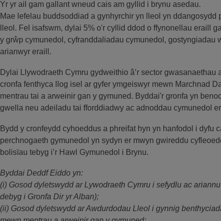
Yr yr ail gam gallant wneud cais am gyllid i brynu asedau.
Mae lefelau buddsoddiad a gynhyrchir yn lleol yn ddangosydd 
lleol. Fel isafswm, dylai 5% o'r cyllid ddod o ffynonellau erail
y grŵp cymunedol, cyfranddaliadau cymunedol, gostyngiadau we
arianwyr eraill.
Dylai Llywodraeth Cymru gydweithio â’r sector gwasanaethau 
cronfa fenthyca llog isel ar gyfer ymgeiswyr mewn Marchnad Dai
mentrau tai a arweinir gan y gymuned. Byddai'r gronfa yn benod
gwella neu adeiladu tai fforddiadwy ac adnoddau cymunedol era
Bydd y cronfeydd cyhoeddus a phreifat hyn yn hanfodol i dyfu 
perchnogaeth gymunedol yn sydyn er mwyn gwireddu cyfleoedd 
bolisïau tebyg i’r Hawl Gymunedol i Brynu.
Byddai Deddf Eiddo yn:
(i) Gosod dyletswydd ar Lywodraeth Cymru i sefydlu ac ariann
debyg i Gronfa Dir yr Alban);
(ii) Gosod dyletswydd ar Awdurdodau Lleol i gynnig benthyciada
mewn mentrau a arweinir gan y gymuned;