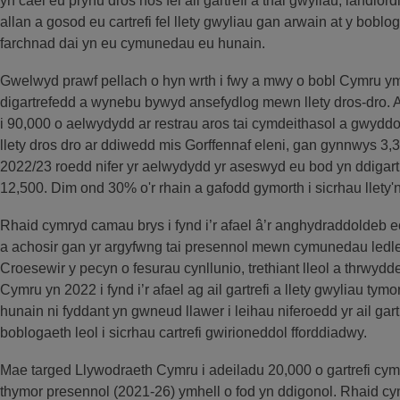
yn cael eu prynu dros nos fel ail gartrefi a thai gwyliau, landlordia
allan a gosod eu cartrefi fel llety gwyliau gan arwain at y boblog
farchnad dai yn eu cymunedau eu hunain.
Gwelwyd prawf pellach o hyn wrth i fwy a mwy o bobl Cymru ym
digartrefedd a wynebu bywyd ansefydlog mewn llety dros-dro. A
i 90,000 o aelwydydd ar restrau aros tai cymdeithasol a gwyd
llety dros dro ar ddiwedd mis Gorffennaf eleni, gan gynnwys 3,
2022/23 roedd nifer yr aelwydydd yr aseswyd eu bod yn ddigart
12,500. Dim ond 30% o'r rhain a gafodd gymorth i sicrhau llety'
Rhaid cymryd camau brys i fynd i’r afael â’r anghydraddoldeb e
a achosir gan yr argyfwng tai presennol mewn cymunedau ledl
Croesewir y pecyn o fesurau cynllunio, trethiant lleol a thrw
Cymru yn 2022 i fynd i’r afael ag ail gartrefi a llety gwyliau ty
hunain ni fyddant yn gwneud llawer i leihau niferoedd yr ail gartr
boblogaeth leol i sicrhau cartrefi gwirioneddol fforddiadwy.
Mae targed Llywodraeth Cymru i adeiladu 20,000 o gartrefi cym
thymor presennol (2021-26) ymhell o fod yn ddigonol. Rhaid c