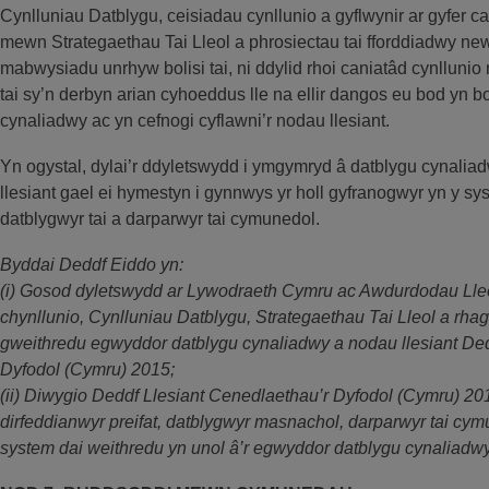
Cynlluniau Datblygu, ceisiadau cynllunio a gyflwynir ar gyfer c
mewn Strategaethau Tai Lleol a phrosiectau tai fforddiadwy new
mabwysiadu unrhyw bolisi tai, ni ddylid rhoi caniatâd cynllun
tai sy’n derbyn arian cyhoeddus lle na ellir dangos eu bod yn 
cynaliadwy ac yn cefnogi cyflawni’r nodau llesiant.
Yn ogystal, dylai’r ddyletswydd i ymgymryd â datblygu cynaliad
llesiant gael ei hymestyn i gynnwys yr holl gyfranogwyr yn y sys
datblygwyr tai a darparwyr tai cymunedol.
Byddai Deddf Eiddo yn:
(i) Gosod dyletswydd ar Lywodraeth Cymru ac Awdurdodau Lleol 
chynllunio, Cynlluniau Datblygu, Strategaethau Tai Lleol a rh
gweithredu egwyddor datblygu cynaliadwy a nodau llesiant Ded
Dyfodol (Cymru) 2015;
(ii) Diwygio Deddf Llesiant Cenedlaethau’r Dyfodol (Cymru) 20
dirfeddianwyr preifat, datblygwyr masnachol, darparwyr tai cym
system dai weithredu yn unol â’r egwyddor datblygu cynaliadwy 