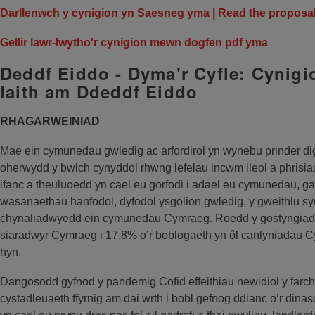
Darllenwch y cynigion yn Saesneg yma | Read the proposal
Gellir lawr-lwytho'r cynigion mewn dogfen pdf yma
Deddf Eiddo - Dyma'r Cyfle: Cynig
Iaith am Ddeddf Eiddo
RHAGARWEINIAD
Mae ein cymunedau gwledig ac arfordirol yn wynebu prinder digy
oherwydd y bwlch cynyddol rhwng lefelau incwm lleol a phrisiau
ifanc a theuluoedd yn cael eu gorfodi i adael eu cymunedau, gan
wasanaethau hanfodol, dyfodol ysgolion gwledig, y gweithlu syd
chynaliadwyedd ein cymunedau Cymraeg. Roedd y gostyngiad
siaradwyr Cymraeg i 17.8% o’r boblogaeth yn ôl canlyniadau Cy
hyn.
Dangosodd gyfnod y pandemig Cofid effeithiau newidiol y farch
cystadleuaeth ffyrnig am dai wrth i bobl gefnog ddianc o’r dina