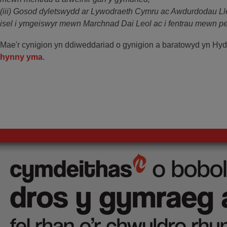
(iii) Gosod dyletswydd ar Lywodraeth Cymru ac Awdurdodau Lleo
isel i ymgeiswyr mewn Marchnad Dai Leol ac i fentrau mewn 
Mae'r cynigion yn ddiweddariad o gynigion a baratowyd yn Hyd
hynny yma
.