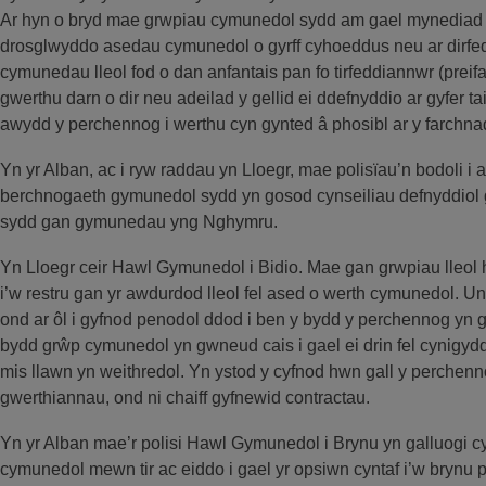
Ar hyn o bryd mae grwpiau cymunedol sydd am gael mynediad i d
drosglwyddo asedau cymunedol o gyrff cyhoeddus neu ar dirfed
cymunedau lleol fod o dan anfantais pan fo tirfeddiannwr (prei
gwerthu darn o dir neu adeilad y gellid ei ddefnyddio ar gyfer 
awydd y perchennog i werthu cyn gynted â phosibl ar y farchna
Yn yr Alban, ac i ryw raddau yn Lloegr, mae polisïau’n bodoli i a
berchnogaeth gymunedol sydd yn gosod cynseiliau defnyddiol g
sydd gan gymunedau yng Nghymru.
Yn Lloegr ceir Hawl Gymunedol i Bidio. Mae gan grwpiau lleol h
i’w restru gan yr awdurdod lleol fel ased o werth cymunedol. Un
ond ar ôl i gyfnod penodol ddod i ben y bydd y perchennog yn g
bydd grŵp cymunedol yn gwneud cais i gael ei drin fel cynigyd
mis llawn yn weithredol. Yn ystod y cyfnod hwn gall y perchenn
gwerthiannau, ond ni chaiff gyfnewid contractau.
Yn yr Alban mae’r polisi Hawl Gymunedol i Brynu yn galluogi c
cymunedol mewn tir ac eiddo i gael yr opsiwn cyntaf i’w brynu pa