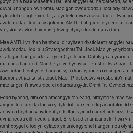
gofynion a blaenoriaethau tai lleol ar gyfer eu hardaloedd, ac 
diwallu'r angen hwn orau. Mae gan awdurdodau lleol ddyletswy
cyfnodol o anghenion tai, a gynhelir drwy Asesiadau o'r Farchna
awdurdodau lleol ailysgrifennu AMTLl bob pum mlynedd ac i 
yn ystod y cyfnod hwnnw (rhwng blynyddoedd dau a thri).
Mae AMTLl yn rhan hanfodol o'r sylfaen dystiolaeth ar gyfer pa
awdurdodau lleol a'u Strategaethau Tai Lleol. Mae yn ystyriaeth
strategaethau gofodol ar gyfer Cynlluniau Datblygu a dyrannu tir 
marchnad agored. Mae hefyd yn hysbysu’r Prosbectws Grant T
Awdurdod Lleol yn ei baratoi, sy'n rhoi crynodeb o'r angen am da
flaenoriaethau tai strategol. Mae'r Prosbectws yn esbonio'r mat
mae angen i'r awdurdod ei ddarparu gyda Grant Tai Cymdeitha
Fodd bynnag, dim ond amcangyfrifon eang, hirdymor y mae AMTLl
angen lleol am dai fod yn y dyfodol - yn seiliedig ar ardaloed
ar hyn o bryd ac y byddent yn fodlon symud cartref heb newid s
gymunedau diffiniedig unigol. Er y bydd yr amcangyfrif hwn yn l
annhebygol o fod yn cyfateb yn uniongyrchol i angen neu ofyniad