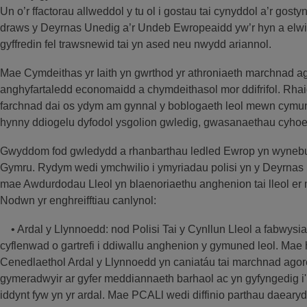
Un o’r ffactorau allweddol y tu ol i gostau tai cynyddol a’r gost
draws y Deyrnas Unedig a’r Undeb Ewropeaidd yw’r hyn a elwir y
gyffredin fel trawsnewid tai yn ased neu nwydd ariannol.
Mae Cymdeithas yr Iaith yn gwrthod yr athroniaeth marchnad a
anghyfartaledd economaidd a chymdeithasol mor ddifrifol. Rhaid
farchnad dai os ydym am gynnal y boblogaeth leol mewn cymu
hynny ddiogelu dyfodol ysgolion gwledig, gwasanaethau cyhoe
Gwyddom fod gwledydd a rhanbarthau ledled Ewrop yn wynebu 
Gymru. Rydym wedi ymchwilio i ymyriadau polisi yn y Deyrnas
mae Awdurdodau Lleol yn blaenoriaethu anghenion tai lleol 
Nodwn yr enghreifftiau canlynol:
• Ardal y Llynnoedd: nod Polisi Tai y Cynllun Lleol a fabwys
cyflenwad o gartrefi i ddiwallu anghenion y gymuned leol. Mae
Cenedlaethol Ardal y Llynnoedd yn caniatáu tai marchnad agor
gymeradwyir ar gyfer meddiannaeth barhaol ac yn gyfyngedig i'
iddynt fyw yn yr ardal. Mae PCALl wedi diffinio parthau daearyd