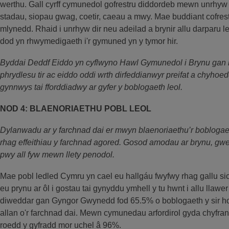
werthu. Gall cyrff cymunedol gofrestru diddordeb mewn unrhyw d
stadau, siopau gwag, coetir, caeau a mwy. Mae buddiant cofres
mlynedd. Rhaid i unrhyw dir neu adeilad a brynir allu darparu l
dod yn rhwymedigaeth i'r gymuned yn y tymor hir.
Byddai Deddf Eiddo yn cyflwyno Hawl Gymunedol i Brynu gan
phrydlesu tir ac eiddo oddi wrth dirfeddianwyr preifat a chyho
gynnwys tai fforddiadwy ar gyfer y boblogaeth leol.
NOD 4: BLAENORIAETHU POBL LEOL
Dylanwadu ar y farchnad dai er mwyn blaenoriaethu’r bobloga
rhag effeithiau y farchnad agored. Gosod amodau ar brynu, gw
pwy all fyw mewn llety penodol.
Mae pobl ledled Cymru yn cael eu hallgáu fwyfwy rhag gallu sic
eu prynu ar ôl i gostau tai gynyddu ymhell y tu hwnt i allu llaw
diweddar gan Gyngor Gwynedd fod 65.5% o boblogaeth y sir hon
allan o'r farchnad dai. Mewn cymunedau arfordirol gyda chyfran u
roedd y gyfradd mor uchel â 96%.