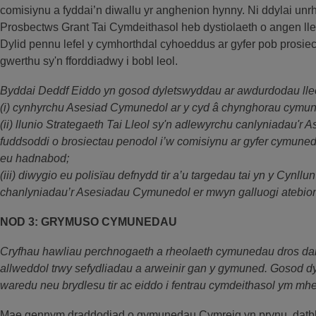
comisiynu a fyddai’n diwallu yr anghenion hynny. Ni ddylai un
Prosbectws Grant Tai Cymdeithasol heb dystiolaeth o angen lle
Dylid pennu lefel y cymhorthdal cyhoeddus ar gyfer pob prosiect
gwerthu sy'n fforddiadwy i bobl leol.
Byddai Deddf Eiddo yn gosod dyletswyddau ar awdurdodau lleo
(i) cynhyrchu Asesiad Cymunedol ar y cyd â chynghorau cymune
(ii) llunio Strategaeth Tai Lleol sy'n adlewyrchu canlyniadau'
fuddsoddi o brosiectau penodol i’w comisiynu ar gyfer cymuned
eu hadnabod;
(iii) diwygio eu polisïau defnydd tir a’u targedau tai yn y Cynllu
chanlyniadau’r Asesiadau Cymunedol er mwyn galluogi atebion 
NOD 3: GRYMUSO CYMUNEDAU
Cryfhau hawliau perchnogaeth a rheolaeth cymunedau dros dai
allweddol trwy sefydliadau a arweinir gan y gymuned. Gosod dy
waredu neu brydlesu tir ac eiddo i fentrau cymdeithasol ym m
Mae gennym draddodiad o gymunedau Cymreig yn prynu, datbly