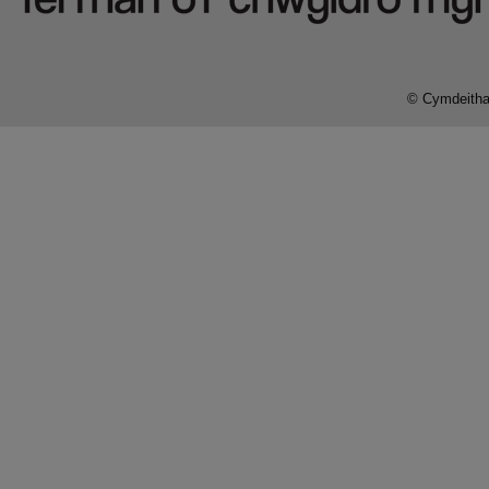
© Cymdeithas