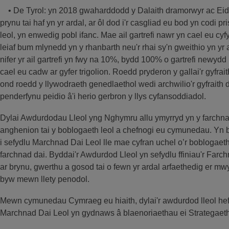
• De Tyrol: yn 2018 gwaharddodd y Dalaith dramorwyr ac Eidalw
prynu tai haf yn yr ardal, ar ôl dod i'r casgliad eu bod yn codi pri
leol, yn enwedig pobl ifanc. Mae ail gartrefi nawr yn cael eu cyf
leiaf bum mlynedd yn y rhanbarth neu'r rhai sy'n gweithio yn yr a
nifer yr ail gartrefi yn fwy na 10%, bydd 100% o gartrefi newydd
cael eu cadw ar gyfer trigolion. Roedd pryderon y gallai'r gyfrai
ond roedd y llywodraeth genedlaethol wedi archwilio'r gyfraith 
penderfynu peidio â'i herio gerbron y llys cyfansoddiadol.
Dylai Awdurdodau Lleol yng Nghymru allu ymyrryd yn y farchn
anghenion tai y boblogaeth leol a chefnogi eu cymunedau. Yn 
i sefydlu Marchnad Dai Leol lle mae cyfran uchel o’r boblogaeth l
farchnad dai. Byddai'r Awdurdod Lleol yn sefydlu ffiniau'r Fa
ar brynu, gwerthu a gosod tai o fewn yr ardal arfaethedig er m
byw mewn llety penodol.
Mewn cymunedau Cymraeg eu hiaith, dylai'r awdurdod lleol hef
Marchnad Dai Leol yn gydnaws â blaenoriaethau ei Strategaeth