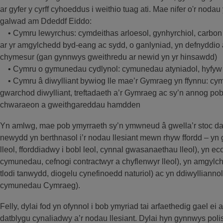
ar gyfer y cyrff cyhoeddus i weithio tuag ati. Mae nifer o'r noda
galwad am Ddeddf Eiddo:
• Cymru lewyrchus: cymdeithas arloesol, gynhyrchiol, carbon 
ar yr amgylchedd byd-eang ac sydd, o ganlyniad, yn defnyddi
chymesur (gan gynnwys gweithredu ar newid yn yr hinsawdd)
• Cymru o gymunedau cydlynol: cymunedau atyniadol, hyfyw a
• Cymru â diwylliant bywiog lle mae’r Gymraeg yn ffynnu: cy
gwarchod diwylliant, treftadaeth a’r Gymraeg ac sy’n annog pobl
chwaraeon a gweithgareddau hamdden
Yn amlwg, mae pob ymyrraeth sy’n ymwneud â gwella’r stoc dai
newydd yn berthnasol i’r nodau llesiant mewn rhyw ffordd – yn
lleol, fforddiadwy i bobl leol, cynnal gwasanaethau lleol), yn
cymunedau, cefnogi contractwyr a chyflenwyr lleol), yn amgylched
tlodi tanwydd, diogelu cynefinoedd naturiol) ac yn ddiwylliannol
cymunedau Cymraeg).
Felly, dylai fod yn ofynnol i bob ymyriad tai arfaethedig gael e
datblygu cynaliadwy a’r nodau llesiant. Dylai hyn gynnwys polis