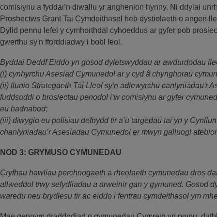
comisiynu a fyddai’n diwallu yr anghenion hynny. Ni ddylai un
Prosbectws Grant Tai Cymdeithasol heb dystiolaeth o angen lle
Dylid pennu lefel y cymhorthdal cyhoeddus ar gyfer pob prosiect
gwerthu sy'n fforddiadwy i bobl leol.
Byddai Deddf Eiddo yn gosod dyletswyddau ar awdurdodau lleo
(i) cynhyrchu Asesiad Cymunedol ar y cyd â chynghorau cymune
(ii) llunio Strategaeth Tai Lleol sy'n adlewyrchu canlyniadau'
fuddsoddi o brosiectau penodol i’w comisiynu ar gyfer cymuned
eu hadnabod;
(iii) diwygio eu polisïau defnydd tir a’u targedau tai yn y Cynllu
chanlyniadau’r Asesiadau Cymunedol er mwyn galluogi atebion 
NOD 3: GRYMUSO CYMUNEDAU
Cryfhau hawliau perchnogaeth a rheolaeth cymunedau dros dai
allweddol trwy sefydliadau a arweinir gan y gymuned. Gosod dy
waredu neu brydlesu tir ac eiddo i fentrau cymdeithasol ym m
Mae gennym draddodiad o gymunedau Cymreig yn prynu, datbly