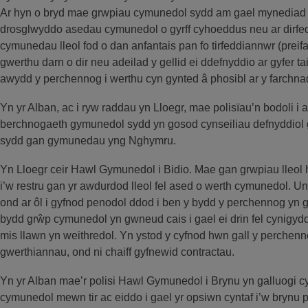
Ar hyn o bryd mae grwpiau cymunedol sydd am gael mynediad i d
drosglwyddo asedau cymunedol o gyrff cyhoeddus neu ar dirfed
cymunedau lleol fod o dan anfantais pan fo tirfeddiannwr (prei
gwerthu darn o dir neu adeilad y gellid ei ddefnyddio ar gyfer 
awydd y perchennog i werthu cyn gynted â phosibl ar y farchna
Yn yr Alban, ac i ryw raddau yn Lloegr, mae polisïau’n bodoli i a
berchnogaeth gymunedol sydd yn gosod cynseiliau defnyddiol g
sydd gan gymunedau yng Nghymru.
Yn Lloegr ceir Hawl Gymunedol i Bidio. Mae gan grwpiau lleol h
i’w restru gan yr awdurdod lleol fel ased o werth cymunedol. Un
ond ar ôl i gyfnod penodol ddod i ben y bydd y perchennog yn g
bydd grŵp cymunedol yn gwneud cais i gael ei drin fel cynigyd
mis llawn yn weithredol. Yn ystod y cyfnod hwn gall y perchenn
gwerthiannau, ond ni chaiff gyfnewid contractau.
Yn yr Alban mae’r polisi Hawl Gymunedol i Brynu yn galluogi c
cymunedol mewn tir ac eiddo i gael yr opsiwn cyntaf i’w brynu pa