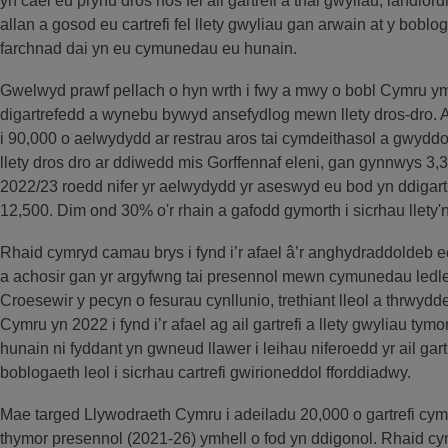
yn cael eu prynu dros nos fel ail gartrefi a thai gwyliau, landlordia
allan a gosod eu cartrefi fel llety gwyliau gan arwain at y boblog
farchnad dai yn eu cymunedau eu hunain.
Gwelwyd prawf pellach o hyn wrth i fwy a mwy o bobl Cymru ym
digartrefedd a wynebu bywyd ansefydlog mewn llety dros-dro. A
i 90,000 o aelwydydd ar restrau aros tai cymdeithasol a gwyd
llety dros dro ar ddiwedd mis Gorffennaf eleni, gan gynnwys 3,
2022/23 roedd nifer yr aelwydydd yr aseswyd eu bod yn ddigart
12,500. Dim ond 30% o'r rhain a gafodd gymorth i sicrhau llety'
Rhaid cymryd camau brys i fynd i’r afael â’r anghydraddoldeb e
a achosir gan yr argyfwng tai presennol mewn cymunedau ledl
Croesewir y pecyn o fesurau cynllunio, trethiant lleol a thrw
Cymru yn 2022 i fynd i’r afael ag ail gartrefi a llety gwyliau ty
hunain ni fyddant yn gwneud llawer i leihau niferoedd yr ail gartr
boblogaeth leol i sicrhau cartrefi gwirioneddol fforddiadwy.
Mae targed Llywodraeth Cymru i adeiladu 20,000 o gartrefi cym
thymor presennol (2021-26) ymhell o fod yn ddigonol. Rhaid c