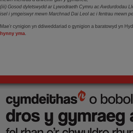
(iii) Gosod dyletswydd ar Lywodraeth Cymru ac Awdurdodau Lleo
isel i ymgeiswyr mewn Marchnad Dai Leol ac i fentrau mewn 
Mae'r cynigion yn ddiweddariad o gynigion a baratowyd yn Hyd
hynny yma
.