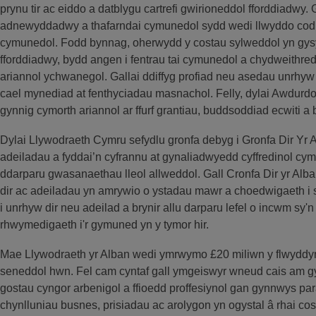
prynu tir ac eiddo a datblygu cartrefi gwirioneddol fforddiadwy. 
adnewyddadwy a thafarndai cymunedol sydd wedi llwyddo codi 
cymunedol. Fodd bynnag, oherwydd y costau sylweddol yn gysyll
fforddiadwy, bydd angen i fentrau tai cymunedol a chydweithre
ariannol ychwanegol. Gallai ddiffyg profiad neu asedau unrhyw
cael mynediad at fenthyciadau masnachol. Felly, dylai Awdurd
gynnig cymorth ariannol ar ffurf grantiau, buddsoddiad ecwiti a
Dylai Llywodraeth Cymru sefydlu gronfa debyg i Gronfa Dir Yr A
adeiladau a fyddai’n cyfrannu at gynaliadwyedd cyffredinol c
ddarparu gwasanaethau lleol allweddol. Gall Cronfa Dir yr Alba
dir ac adeiladau yn amrywio o ystadau mawr a choedwigaeth i
i unrhyw dir neu adeilad a brynir allu darparu lefel o incwm sy'
rhwymedigaeth i'r gymuned yn y tymor hir.
Mae Llywodraeth yr Alban wedi ymrwymo £20 miliwn y flwyddyn 
seneddol hwn. Fel cam cyntaf gall ymgeiswyr wneud cais am gyl
gostau cyngor arbenigol a ffioedd proffesiynol gan gynnwys pa
chynlluniau busnes, prisiadau ac arolygon yn ogystal â rhai cos