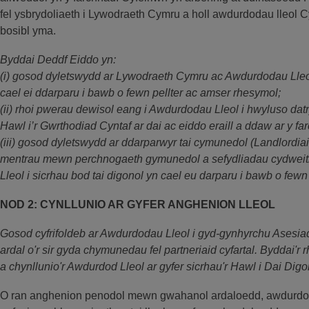
fel ysbrydoliaeth i Lywodraeth Cymru a holl awdurdodau lleol Cy
bosibl yma.
Byddai Deddf Eiddo yn:
(i) gosod dyletswydd ar Lywodraeth Cymru ac Awdurdodau Lleol 
cael ei ddarparu i bawb o fewn pellter ac amser rhesymol;
(ii) rhoi pwerau dewisol eang i Awdurdodau Lleol i hwyluso datr
Hawl i’r Gwrthodiad Cyntaf ar dai ac eiddo eraill a ddaw ar y fa
(iii) gosod dyletswydd ar ddarparwyr tai cymunedol (Landlordia
mentrau mewn perchnogaeth gymunedol a sefydliadau cydweith
Lleol i sicrhau bod tai digonol yn cael eu darparu i bawb o fewn
NOD 2: CYNLLUNIO AR GYFER ANGHENION LLEOL
Gosod cyfrifoldeb ar Awdurdodau Lleol i gyd-gynhyrchu Ases
ardal o'r sir gyda chymunedau fel partneriaid cyfartal. Byddai'r rh
a chynllunio'r Awdurdod Lleol ar gyfer sicrhau'r Hawl i Dai Digo
O ran anghenion penodol mewn gwahanol ardaloedd, awdurdodau