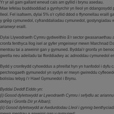
Yr yr ail gam gallant wneud cais am gyllid i brynu asedau.
Mae lefelau buddsoddiad a gynhyrchir yn lleol yn ddangosydd 
lleol. Fel isafswm, dylai 5% o'r cyllid ddod o ffynonellau erail
y grŵp cymunedol, cyfranddaliadau cymunedol, gostyngiadau we
arianwyr eraill.
Dylai Llywodraeth Cymru gydweithio â’r sector gwasanaethau 
cronfa fenthyca llog isel ar gyfer ymgeiswyr mewn Marchnad Dai
mentrau tai a arweinir gan y gymuned. Byddai'r gronfa yn benod
gwella neu adeiladu tai fforddiadwy ac adnoddau cymunedol era
Bydd y cronfeydd cyhoeddus a phreifat hyn yn hanfodol i dyfu 
perchnogaeth gymunedol yn sydyn er mwyn gwireddu cyfleoedd 
bolisïau tebyg i’r Hawl Gymunedol i Brynu.
Byddai Deddf Eiddo yn:
(i) Gosod dyletswydd ar Lywodraeth Cymru i sefydlu ac ariann
debyg i Gronfa Dir yr Alban);
(ii) Gosod dyletswydd ar Awdurdodau Lleol i gynnig benthyciada
mewn mentrau a arweinir gan y gymuned;