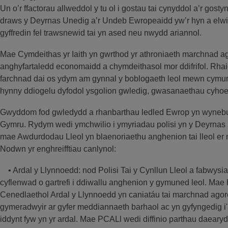
Un o’r ffactorau allweddol y tu ol i gostau tai cynyddol a’r gost
draws y Deyrnas Unedig a’r Undeb Ewropeaidd yw’r hyn a elwir y
gyffredin fel trawsnewid tai yn ased neu nwydd ariannol.
Mae Cymdeithas yr Iaith yn gwrthod yr athroniaeth marchnad a
anghyfartaledd economaidd a chymdeithasol mor ddifrifol. Rhaid
farchnad dai os ydym am gynnal y boblogaeth leol mewn cymu
hynny ddiogelu dyfodol ysgolion gwledig, gwasanaethau cyhoe
Gwyddom fod gwledydd a rhanbarthau ledled Ewrop yn wynebu 
Gymru. Rydym wedi ymchwilio i ymyriadau polisi yn y Deyrnas
mae Awdurdodau Lleol yn blaenoriaethu anghenion tai lleol 
Nodwn yr enghreifftiau canlynol:
• Ardal y Llynnoedd: nod Polisi Tai y Cynllun Lleol a fabwys
cyflenwad o gartrefi i ddiwallu anghenion y gymuned leol. Mae
Cenedlaethol Ardal y Llynnoedd yn caniatáu tai marchnad agor
gymeradwyir ar gyfer meddiannaeth barhaol ac yn gyfyngedig i'
iddynt fyw yn yr ardal. Mae PCALl wedi diffinio parthau daearyd