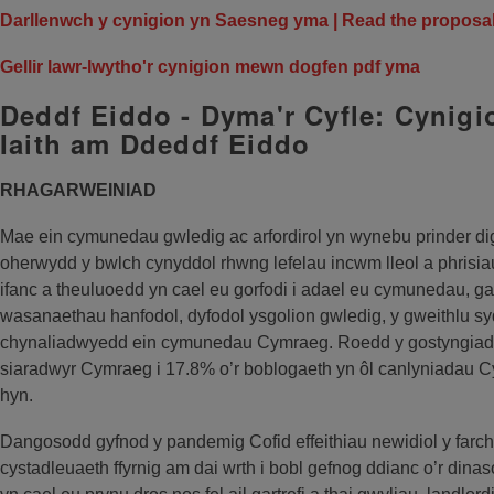
Darllenwch y cynigion yn Saesneg yma | Read the proposal
Gellir lawr-lwytho'r cynigion mewn dogfen pdf yma
Deddf Eiddo - Dyma'r Cyfle: Cynig
Iaith am Ddeddf Eiddo
RHAGARWEINIAD
Mae ein cymunedau gwledig ac arfordirol yn wynebu prinder digy
oherwydd y bwlch cynyddol rhwng lefelau incwm lleol a phrisiau
ifanc a theuluoedd yn cael eu gorfodi i adael eu cymunedau, gan
wasanaethau hanfodol, dyfodol ysgolion gwledig, y gweithlu syd
chynaliadwyedd ein cymunedau Cymraeg. Roedd y gostyngiad
siaradwyr Cymraeg i 17.8% o’r boblogaeth yn ôl canlyniadau Cy
hyn.
Dangosodd gyfnod y pandemig Cofid effeithiau newidiol y farch
cystadleuaeth ffyrnig am dai wrth i bobl gefnog ddianc o’r dina