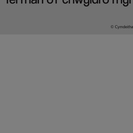
© Cymdeithas