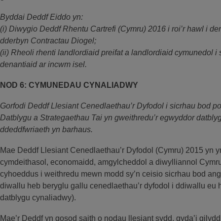
Byddai Deddf Eiddo yn:
(i) Diwygio Deddf Rhentu Cartrefi (Cymru) 2016 i roi’r hawl i den
dderbyn Contractau Diogel;
(ii) Rheoli rhenti landlordiaid preifat a landlordiaid cymunedol i
denantiaid ar incwm isel.
NOD 6: CYMUNEDAU CYNALIADWY
Gorfodi Deddf Llesiant Cenedlaethau’r Dyfodol i sicrhau bod pol
Datblygu a Strategaethau Tai yn gweithredu’r egwyddor datbly
ddeddfwriaeth yn barhaus.
Mae Deddf Llesiant Cenedlaethau’r Dyfodol (Cymru) 2015 yn y
cymdeithasol, economaidd, amgylcheddol a diwylliannol Cymru
cyhoeddus i weithredu mewn modd sy’n ceisio sicrhau bod ang
diwallu heb beryglu gallu cenedlaethau’r dyfodol i ddiwallu e
datblygu cynaliadwy).
Mae’r Deddf yn gosod saith o nodau llesiant sydd, gyda’i gilyd