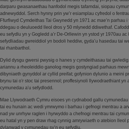
darparu gwasanaethau hanfodol megis tafarndai, siopau cymun
adnewyddol. Serch hynny prin yw’r esiamplau cyfredol o fentra
Ffurfiwyd Cymdeithas Tai Gwynedd yn 1971 ac mae’n parhau i w
ddegau o deuluoedd lleol dros y 50 mlynedd ddiwethaf. Cafodd 
eu sefydlu yn y Gogledd a’r De-Orllewin yn ystod yr 1970au ac 
sefydliadau gwreiddiol yn bodoli heddiw, gyda’u hasedau tai w
tai rhanbarthol.
Dylid dysgu gwersi pwysig o hanes y cymdeithasau tai gwledig,
ariannu a rheoleiddio ganolog megis gostyngiad parhaus mewn
dibyniaeth gynyddol ar cyllid preifat; gofynion dylunio a meini 
brynu tai o'r stoc tai presennol; proffesiynoli llywodraethiant y
cymunedau a'u sefydlodd.
Mae Llywodraeth Cymru eisoes yn cydnabod gallu cymunedau lle
tai eu hunain ac wedi ymrwymo i barhau i gefnogi mentrau a ar
nad yw unrhyw raglen i hyrwyddo a chefnogi mentrau tai cymu
eu hatal yn y pen draw rhag cynnig amrywiaeth o atebion lleol
dylanwad y cymunedau sy’n eu sefydlu.