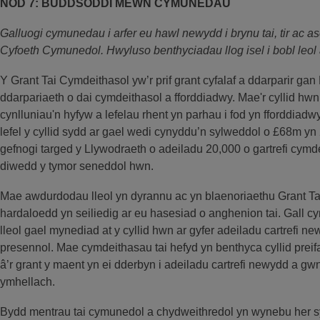
NOD 7: BUDDSODDI MEWN CYMUNEDAU
Galluogi cymunedau i arfer eu hawl newydd i brynu tai, tir ac
Cyfoeth Cymunedol. Hwyluso benthyciadau llog isel i bobl leo
Y Grant Tai Cymdeithasol yw’r prif grant cyfalaf a ddarparir ga
ddarpariaeth o dai cymdeithasol a fforddiadwy. Mae'r cyllid hwn
cynlluniau'n hyfyw a lefelau rhent yn parhau i fod yn fforddiad
lefel y cyllid sydd ar gael wedi cynyddu’n sylweddol o £68m y
gefnogi targed y Llywodraeth o adeiladu 20,000 o gartrefi cym
diwedd y tymor seneddol hwn.
Mae awdurdodau lleol yn dyrannu ac yn blaenoriaethu Grant Ta
hardaloedd yn seiliedig ar eu hasesiad o anghenion tai. Gall 
lleol gael mynediad at y cyllid hwn ar gyfer adeiladu cartrefi
presennol. Mae cymdeithasau tai hefyd yn benthyca cyllid preif
â’r grant y maent yn ei dderbyn i adeiladu cartrefi newydd a g
ymhellach.
Bydd mentrau tai cymunedol a chydweithredol yn wynebu her syl