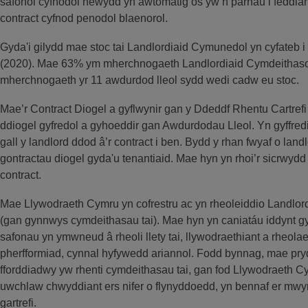
safonol cyfnodol newydd yn awtomatig os yw’n parhau i feddian
contract cyfnod penodol blaenorol.
Gyda'i gilydd mae stoc tai Landlordiaid Cymunedol yn cyfateb
(2020). Mae 63% ym mherchnogaeth Landlordiaid Cymdeithaso
mherchnogaeth yr 11 awdurdod lleol sydd wedi cadw eu stoc.
Mae’r Contract Diogel a gyflwynir gan y Ddeddf Rhentu Cartrefi 
ddiogel gyfredol a gyhoeddir gan Awdurdodau Lleol. Yn gyffre
gall y landlord ddod â’r contract i ben. Bydd y rhan fwyaf o la
gontractau diogel gyda'u tenantiaid. Mae hyn yn rhoi’r sicrwydd
contract.
Mae Llywodraeth Cymru yn cofrestru ac yn rheoleiddio Landlor
(gan gynnwys cymdeithasau tai). Mae hyn yn caniatáu iddynt g
safonau yn ymwneud â rheoli llety tai, llywodraethiant a rheola
pherfformiad, cynnal hyfywedd ariannol. Fodd bynnag, mae pr
fforddiadwy yw rhenti cymdeithasau tai, gan fod Llywodraeth C
uwchlaw chwyddiant ers nifer o flynyddoedd, yn bennaf er mw
gartrefi.