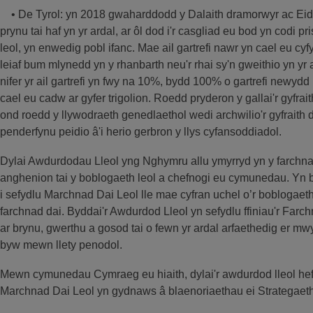
• De Tyrol: yn 2018 gwaharddodd y Dalaith dramorwyr ac Eidalw
prynu tai haf yn yr ardal, ar ôl dod i'r casgliad eu bod yn codi pri
leol, yn enwedig pobl ifanc. Mae ail gartrefi nawr yn cael eu cyf
leiaf bum mlynedd yn y rhanbarth neu'r rhai sy'n gweithio yn yr a
nifer yr ail gartrefi yn fwy na 10%, bydd 100% o gartrefi newydd
cael eu cadw ar gyfer trigolion. Roedd pryderon y gallai'r gyfrai
ond roedd y llywodraeth genedlaethol wedi archwilio'r gyfraith 
penderfynu peidio â'i herio gerbron y llys cyfansoddiadol.
Dylai Awdurdodau Lleol yng Nghymru allu ymyrryd yn y farchn
anghenion tai y boblogaeth leol a chefnogi eu cymunedau. Yn 
i sefydlu Marchnad Dai Leol lle mae cyfran uchel o’r boblogaeth l
farchnad dai. Byddai'r Awdurdod Lleol yn sefydlu ffiniau'r Fa
ar brynu, gwerthu a gosod tai o fewn yr ardal arfaethedig er m
byw mewn llety penodol.
Mewn cymunedau Cymraeg eu hiaith, dylai'r awdurdod lleol hef
Marchnad Dai Leol yn gydnaws â blaenoriaethau ei Strategaeth