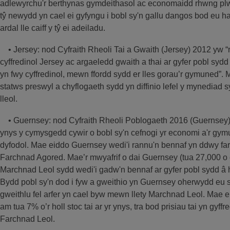
adlewyrchu'r berthynas gymdeithasol ac economaidd rhwng plw
tŷ newydd yn cael ei gyfyngu i bobl sy'n gallu dangos bod eu h
ardal lle caiff y tŷ ei adeiladu.
• Jersey: nod Cyfraith Rheoli Tai a Gwaith (Jersey) 2012 yw 
cyffredinol Jersey ac argaeledd gwaith a thai ar gyfer pobl sydd 
yn fwy cyffredinol, mewn ffordd sydd er lles gorau’r gymuned”. 
statws preswyl a chyflogaeth sydd yn diffinio lefel y mynediad s
lleol.
• Guernsey: nod Cyfraith Rheoli Poblogaeth 2016 (Guernsey) 
ynys y cymysgedd cywir o bobl sy'n cefnogi yr economi a'r gym
dyfodol. Mae eiddo Guernsey wedi'i rannu'n bennaf yn ddwy far
Farchnad Agored. Mae’r mwyafrif o dai Guernsey (tua 27,000 o 
Marchnad Leol sydd wedi'i gadw'n bennaf ar gyfer pobl sydd â h
Bydd pobl sy'n dod i fyw a gweithio yn Guernsey oherwydd eu sg
gweithlu fel arfer yn cael byw mewn llety Marchnad Leol. Mae e
am tua 7% o’r holl stoc tai ar yr ynys, tra bod prisiau tai yn gy
Farchnad Leol.