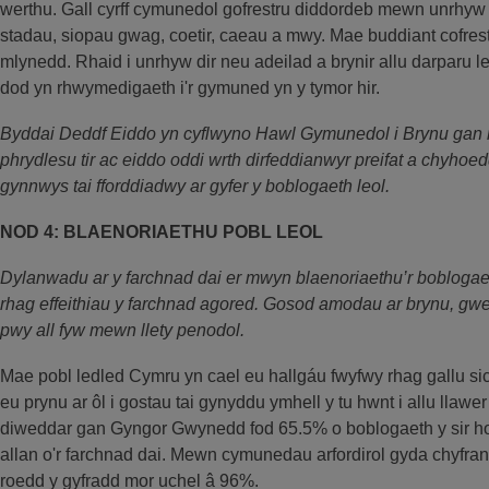
werthu. Gall cyrff cymunedol gofrestru diddordeb mewn unrhyw d
stadau, siopau gwag, coetir, caeau a mwy. Mae buddiant cofres
mlynedd. Rhaid i unrhyw dir neu adeilad a brynir allu darparu l
dod yn rhwymedigaeth i'r gymuned yn y tymor hir.
Byddai Deddf Eiddo yn cyflwyno Hawl Gymunedol i Brynu gan
phrydlesu tir ac eiddo oddi wrth dirfeddianwyr preifat a chyho
gynnwys tai fforddiadwy ar gyfer y boblogaeth leol.
NOD 4: BLAENORIAETHU POBL LEOL
Dylanwadu ar y farchnad dai er mwyn blaenoriaethu’r bobloga
rhag effeithiau y farchnad agored. Gosod amodau ar brynu, gw
pwy all fyw mewn llety penodol.
Mae pobl ledled Cymru yn cael eu hallgáu fwyfwy rhag gallu sic
eu prynu ar ôl i gostau tai gynyddu ymhell y tu hwnt i allu llaw
diweddar gan Gyngor Gwynedd fod 65.5% o boblogaeth y sir hon
allan o'r farchnad dai. Mewn cymunedau arfordirol gyda chyfran u
roedd y gyfradd mor uchel â 96%.