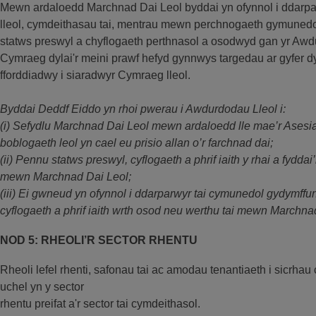
Mewn ardaloedd Marchnad Dai Leol byddai yn ofynnol i ddarp
lleol, cymdeithasau tai, mentrau mewn perchnogaeth gymunedol)
statws preswyl a chyflogaeth perthnasol a osodwyd gan yr A
Cymraeg dylai'r meini prawf hefyd gynnwys targedau ar gyfer d
fforddiadwy i siaradwyr Cymraeg lleol.
Byddai Deddf Eiddo yn rhoi pwerau i Awdurdodau Lleol i:
(i) Sefydlu Marchnad Dai Leol mewn ardaloedd lle mae’r Ases
boblogaeth leol yn cael eu prisio allan o’r farchnad dai;
(ii) Pennu statws preswyl, cyflogaeth a phrif iaith y rhai a fydda
mewn Marchnad Dai Leol;
(iii) Ei gwneud yn ofynnol i ddarparwyr tai cymunedol gydymffurf
cyflogaeth a phrif iaith wrth osod neu werthu tai mewn Marchna
NOD 5: RHEOLI’R SECTOR RHENTU
Rheoli lefel rhenti, safonau tai ac amodau tenantiaeth i sicrhau
uchel yn y sector
rhentu preifat a'r sector tai cymdeithasol.