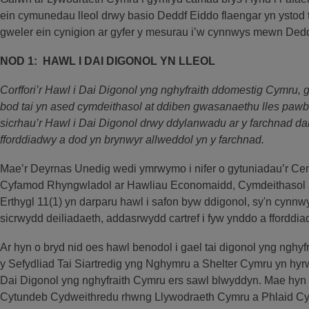
ein cymunedau lleol drwy basio Deddf Eiddo flaengar yn ystod t
gweler ein cynigion ar gyfer y mesurau i’w cynnwys mewn Dedd
NOD 1: HAWL I DAI DIGONOL YN LLEOL
Corffori’r Hawl i Dai Digonol yng nghyfraith ddomestig Cymru, g
bod tai yn ased cymdeithasol at ddiben gwasanaethu lles paw
sicrhau’r Hawl i Dai Digonol drwy ddylanwadu ar y farchnad dai
fforddiadwy a dod yn brynwyr allweddol yn y farchnad.
Mae’r Deyrnas Unedig wedi ymrwymo i nifer o gytuniadau’r C
Cyfamod Rhyngwladol ar Hawliau Economaidd, Cymdeithasol 
Erthygl 11(1) yn darparu hawl i safon byw ddigonol, sy'n cynnwys
sicrwydd deiliadaeth, addasrwydd cartref i fyw ynddo a fforddia
Ar hyn o bryd nid oes hawl benodol i gael tai digonol yng nghy
y Sefydliad Tai Siartredig yng Nghymru a Shelter Cymru yn hyrwy
Dai Digonol yng nghyfraith Cymru ers sawl blwyddyn. Mae hyn
Cytundeb Cydweithredu rhwng Llywodraeth Cymru a Phlaid Cy