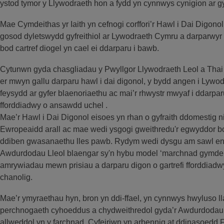
ystod tymor y Llywodraeth hon a fydd yn cynnwys cynigion ar gy
Mae Cymdeithas yr Iaith yn cefnogi corffori’r Hawl i Dai Digono
gosod dyletswydd gyfreithiol ar Lywodraeth Cymru a darparwyr tai
bod cartref diogel yn cael ei ddarparu i bawb.
Cytunwn gyda chasgliadau y Pwyllgor Llywodraeth Leol a Thai 
er mwyn gallu darparu hawl i dai digonol, y bydd angen i Lywodra
feysydd ar gyfer blaenoriaethu ac mai’r rhwystr mwyaf i ddarparu
fforddiadwy o ansawdd uchel .
Mae’r Hawl i Dai Digonol eisoes yn rhan o gyfraith ddomestig n
Ewropeaidd arall ac mae wedi ysgogi gweithredu'r egwyddor bo
ddiben gwasanaethu lles pawb. Rydym wedi dysgu am sawl engh
Awdurdodau Lleol blaengar sy'n hybu model ‘marchnad gymdeit
amrywiadau mewn prisiau a darparu digon o gartrefi fforddiadw
chanolig.
Mae’r ymyraethau hyn, bron yn ddi-ffael, yn cynnwys hwyluso l
perchnogaeth cyhoeddus a chydweithredol gyda’r Awdurdodau L
allweddol yn y farchnad. Cyfeiriwn yn arbennig at ddinasoedd 