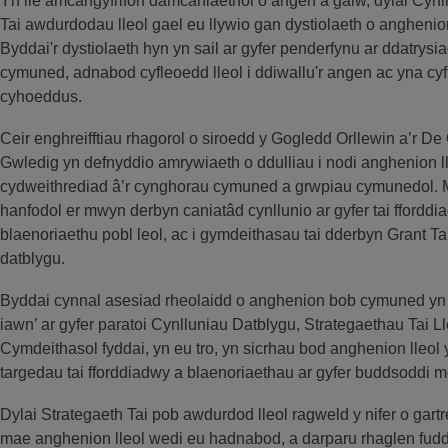
Yn lle amcangyfrifon damcaniaethol o angen a galw, dylai Cynl
Tai awdurdodau lleol gael eu llywio gan dystiolaeth o anghenion
Byddai'r dystiolaeth hyn yn sail ar gyfer penderfynu ar ddatrysia
cymuned, adnabod cyfleoedd lleol i ddiwallu'r angen ac yna cyf
cyhoeddus.
Ceir enghreifftiau rhagorol o siroedd y Gogledd Orllewin a’r De
Gwledig yn defnyddio amrywiaeth o ddulliau i nodi anghenion ll
cydweithrediad â’r cynghorau cymuned a grwpiau cymunedol. Ma
hanfodol er mwyn derbyn caniatâd cynllunio ar gyfer tai fforddia
blaenoriaethu pobl leol, ac i gymdeithasau tai dderbyn Grant Ta
datblygu.
Byddai cynnal asesiad rheolaidd o anghenion bob cymuned yn d
iawn’ ar gyfer paratoi Cynlluniau Datblygu, Strategaethau Tai L
Cymdeithasol fyddai, yn eu tro, yn sicrhau bod anghenion lleol yn
targedau tai fforddiadwy a blaenoriaethau ar gyfer buddsoddi 
Dylai Strategaeth Tai pob awdurdod lleol ragweld y nifer o gartr
mae anghenion lleol wedi eu hadnabod, a darparu rhaglen fudd