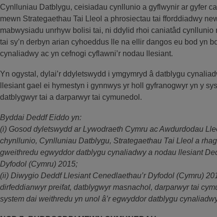
Cynlluniau Datblygu, ceisiadau cynllunio a gyflwynir ar gyfer c
mewn Strategaethau Tai Lleol a phrosiectau tai fforddiadwy new
mabwysiadu unrhyw bolisi tai, ni ddylid rhoi caniatâd cynllun
tai sy’n derbyn arian cyhoeddus lle na ellir dangos eu bod yn 
cynaliadwy ac yn cefnogi cyflawni’r nodau llesiant.
Yn ogystal, dylai’r ddyletswydd i ymgymryd â datblygu cynaliad
llesiant gael ei hymestyn i gynnwys yr holl gyfranogwyr yn y sys
datblygwyr tai a darparwyr tai cymunedol.
Byddai Deddf Eiddo yn:
(i) Gosod dyletswydd ar Lywodraeth Cymru ac Awdurdodau Lleol 
chynllunio, Cynlluniau Datblygu, Strategaethau Tai Lleol a rh
gweithredu egwyddor datblygu cynaliadwy a nodau llesiant Ded
Dyfodol (Cymru) 2015;
(ii) Diwygio Deddf Llesiant Cenedlaethau’r Dyfodol (Cymru) 20
dirfeddianwyr preifat, datblygwyr masnachol, darparwyr tai cym
system dai weithredu yn unol â’r egwyddor datblygu cynaliadwy 