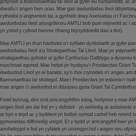
gofynion a blaenoriaethau tai lleol ar gyfer eu hardaloedd, ac 
diwallu'r angen hwn orau. Mae gan awdurdodau lleol ddyletswy
cyfnodol o anghenion tai, a gynhelir drwy Asesiadau o'r Farchna
awdurdodau lleol ailysgrifennu AMTLl bob pum mlynedd ac i 
yn ystod y cyfnod hwnnw (rhwng blynyddoedd dau a thri).
Mae AMTLl yn rhan hanfodol o'r sylfaen dystiolaeth ar gyfer pa
awdurdodau lleol a'u Strategaethau Tai Lleol. Mae yn ystyriaeth
strategaethau gofodol ar gyfer Cynlluniau Datblygu a dyrannu tir 
marchnad agored. Mae hefyd yn hysbysu’r Prosbectws Grant T
Awdurdod Lleol yn ei baratoi, sy'n rhoi crynodeb o'r angen am da
flaenoriaethau tai strategol. Mae'r Prosbectws yn esbonio'r mat
mae angen i'r awdurdod ei ddarparu gyda Grant Tai Cymdeitha
Fodd bynnag, dim ond amcangyfrifon eang, hirdymor y mae AMTLl
angen lleol am dai fod yn y dyfodol - yn seiliedig ar ardaloed
ar hyn o bryd ac y byddent yn fodlon symud cartref heb newid s
gymunedau diffiniedig unigol. Er y bydd yr amcangyfrif hwn yn l
annhebygol o fod yn cyfateb yn uniongyrchol i angen neu ofyniad