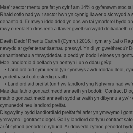
Mae’r sector rhentu preifat yn cyfrif am 14% o gyfanswm stoc tai
Rhaid cofio nad yw’r sector hwn yn cynnig llawer o sicrwydd a s
denantiaid. Er mwyn iddo ddod yn opsiwn tai ymarferol bydd an
mwy o reolaeth dros renti a llawer gwell sicrwydd deiliadaeth i 
Daeth Deddf Rhentu Cartrefi (Cymru) 2016, i rym ar y 1af o Ra
newydd ar gyfer tenantiaethau preswyl. Yn dilyn gweithredu'r D
denantiaethau a thrwyddedau a oedd yn bodoli eisoes yn gont
Mae landlordiaid bellach yn perthyn i un o ddau grŵp:
• Landlordiaid cymunedol (yn cynnwys awdurdodau lleol, cymd
cymdeithasol cofrestredig eraill)
• Landlordiaid preifat (unrhyw landlord yng Nghymru nad yw’
Mae dau fath o gontract meddiannaeth yn bodoli: ‘Contract Dioge
math o gontract meddiannaeth sydd ar waith yn dibynnu a yw’r ca
cymunedol neu landlord preifat.
Disgwylir y bydd landlordiaid preifat fel arfer yn ymrwymo i gon
ymrwymo i gontract diogel. Gall y landlord derfynu contract sa
ar ôl cyfnod penodol o rybudd. Ar ddiwedd cyfnod penodol byd