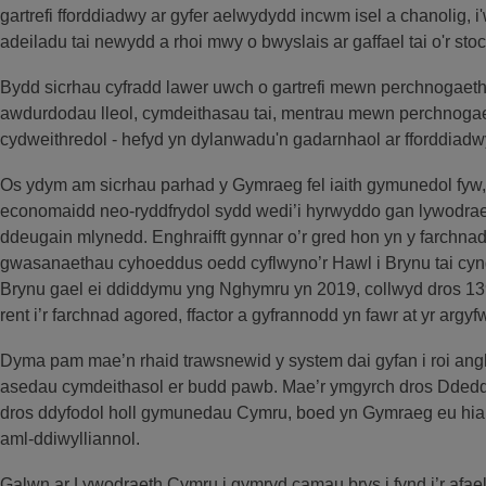
gartrefi fforddiadwy ar gyfer aelwydydd incwm isel a chanolig, i
adeiladu tai newydd a rhoi mwy o bwyslais ar gaffael tai o'r sto
Bydd sicrhau cyfradd lawer uwch o gartrefi mewn perchnogaet
awdurdodau lleol, cymdeithasau tai, mentrau mewn perchnoga
cydweithredol - hefyd yn dylanwadu'n gadarnhaol ar fforddiad
Os ydym am sicrhau parhad y Gymraeg fel iaith gymunedol fyw, r
economaidd neo-ryddfrydol sydd wedi’i hyrwyddo gan lywodrae
ddeugain mlynedd. Enghraifft gynnar o’r gred hon yn y farchnad
gwasanaethau cyhoeddus oedd cyflwyno’r Hawl i Brynu tai cyng
Brynu gael ei ddiddymu yng Nghymru yn 2019, collwyd dros 139
rent i’r farchnad agored, ffactor a gyfrannodd yn fawr at yr argyf
Dyma pam mae’n rhaid trawsnewid y system dai gyfan i roi anghen
asedau cymdeithasol er budd pawb. Mae’r ymgyrch dros Ddeddf
dros ddyfodol holl gymunedau Cymru, boed yn Gymraeg eu hiai
aml-ddiwylliannol.
Galwn ar Lywodraeth Cymru i gymryd camau brys i fynd i’r afael 