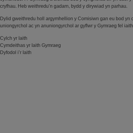
cryfhau. Heb weithredu’n gadarn, bydd y dirywiad yn parhau.
Dylid gweithredu holl argymhellion y Comisiwn gan eu bod yn 
uniongyrchol ac yn anuniongyrchol ar gyflwr y Gymraeg fel iai
Cylch yr Iaith
Cymdeithas yr Iaith Gymraeg
Dyfodol i’r Iaith