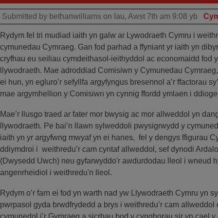
Submitted by bethanwilliams on Iau, Awst 7th am 9:08 yb
Cym
Rydym fel tri mudiad iaith yn galw ar Lywodraeth Cymru i weithr
cymunedau Cymraeg. Gan fod parhad a ffyniant yr iaith yn dib
cryfhau eu seiliau cymdeithasol-ieithyddol ac economaidd fod y
llywodraeth. Mae adroddiad Comisiwn y Cymunedau Cymraeg, 
ei hun, yn egluro’r sefyllfa argyfyngus bresennol a’r ffactorau sy’
mae argymhellion y Comisiwn yn cynnig ffordd ymlaen i ddioge
Mae’r llusgo traed ar fater mor bwysig ac mor allweddol yn dango
llywodraeth. Pe bai’n llawn sylweddoli pwysigrwydd y cymune
iaith yn yr argyfwng mwyaf yn ei hanes, fel y dengys ffigurau Cy
ddiymdroi i weithredu’r cam cyntaf allweddol, sef dynodi Arda
(Dwysedd Uwch) neu gyfarwyddo'r awdurdodau lleol i wneud h
angenrheidiol i weithredu'n lleol.
Rydym o’r farn ei fod yn warth nad yw Llywodraeth Cymru yn sym
pwrpasol gyda brwdfrydedd a brys i weithredu’r cam allweddol c
cymunedol i’r Gymraeg a sicrhau bod y cynghorau sir yn cael y