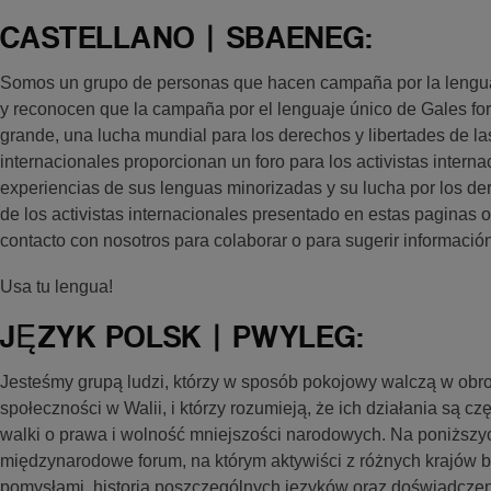
CASTELLANO | SBAENEG:
Somos un grupo de personas que hacen campaña por la lengu
y reconocen que la campaña por el lenguaje único de Gales fo
grande, una lucha mundial para los derechos y libertades de la
internacionales proporcionan un foro para los activistas interna
experiencias de sus lenguas minorizadas y su lucha por los de
de los activistas internacionales presentado en estas paginas 
contacto con nosotros para colaborar o para sugerir información
Usa tu lengua!
JĘZYK POLSK | PWYLEG:
Jesteśmy grupą ludzi, którzy w sposób pokojowy walczą w obron
społeczności w Walii, i którzy rozumieją, że ich działania są c
walki o prawa i wolność mniejszości narodowych. Na poniższy
międzynarodowe forum, na którym aktywiści z różnych krajów b
pomysłami, historią poszczególnych języków oraz doświadczen