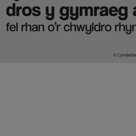
© Cymdeithas