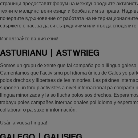
страници предоставят форум на международните активисти 
техните малцинствени езици и борбата им за права. Надява
почерпите вдъхновение от работата на интернационалните
свържете с нас, за да си сътрудничим или пък да споделит
Използвайте вашия език!
ASTURIANU | ASTWRIEG
Somos un grupu de xente que fai campaña pola llingua galesa
Camentamos que l'activismu pol idioma únicu de Gales ye par
polos drechos y llibertaes de les minoríes. Les páxines intern
suponen un foru p'activistes a nivel internacional pa compartir
llingua minorizada y la so llucha polos sos drechos. Esperamos
trabayu poles campañes internacionales pol idioma y esperam
collaborar o pa suxerir información.
Usái la vuesa llingua!
GALEGO | GALISIEG