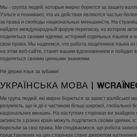
Мы - группа людей, которые мирно борются за защиту валл
Уэльсе и понимают, что их действия являются частью бол
за права и свободы национальных меньшинств. На страни
найдете международный форум-переписку, на котором акти
поделиться своими идеями, историей отдельных языков и о
свои права. Мы надеемся, что работа защитников языка из
на этом веб-сайте, станет вашим вдохновением и побудит в
поделиться своими ценными знаниями.
Не держи язык за зубами!
УКРАЇНСЬКА МОВА | WCRAÏNE
Ми група людей, які мирно борються за захист валійської мов
розуміють, що їх дії є частиною більш широкої, глобальної б
національних меншин. На наступних сторінках ви знайдете
активісти з різних країн можуть поділитися своїми ідеями, 
боротьби за свої права. Ми сподіваємося, що робота захисни
представлених на цих сторінках стане джерелом натхнення 