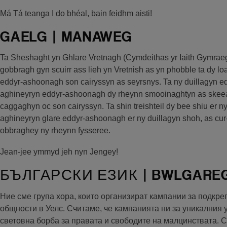
Má Tá teanga I do bhéal, bain feidhm aisti!
GAELG | MANAWEG
Ta Sheshaght yn Ghlare Vretnagh (Cymdeithas yr Iaith Gymraeg
gobbragh gyn scuirr ass lieh yn Vretnish as yn phobble ta dy lo
eddyr-ashoonagh son cairyssyn as seyrsnys. Ta ny duillagyn 
aghineyryn eddyr-ashoonagh dy rheynn smooinaghtyn as skeea
caggaghyn oc son cairyssyn. Ta shin treishteil dy bee shiu er 
aghineyryn glare eddyr-ashoonagh er ny duillagyn shoh, as cur-
obbraghey ny rheynn fysseree.
Jean-jee ymmyd jeh nyn Jengey!
БЪЛГАРСКИ ЕЗИК | BWLGARE
Ние сме група хора, които организират кампании за подкреп
общности в Уелс. Считаме, че кампанията ни за уникалния 
световна борба за правата и свободите на малцинствата.