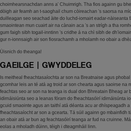
choimhearsnachdan anns a' Chuimrigh. Tha fios againn gu bheil
dòigh air feamh an t-saoghail chum còireachan 's saorsa na mì
duilleagan seo seachad àite do luchd-iomairt eadar-nàiseanta 
smaointean mun cuairt air na cànain aca 's an strìgh a tha rom
gum faigh sibh togail-inntinn 's cridhe á na chì sibh de dh'iomai
gur n-ionnsaigh air son fiosrachamh a mholamh no obair a dh
Ùisnich do theanga!
GAEILGE | GWYDDELEG
Is meitheal fheachtasaíochta ar son na Breatnaise agus phobal n
gcomhar leis an té atá ag troid ar son chearta agus saoirse na 
feachtas seo ar son na teanga is dual don Bhreatain Bheag ar
idirnáisiúnta seo a leanas fóram do fheachtasóirí idirnáisúnta io
gcuid smaointe agus an taithí atá déanta acu ar dhíspeagadh 
fheachtasaíocht ar son a gcearta. Tá súil againn go mbainfidh 
an obair atá ar bun ag feachtasóirí teanga ar fud na cruinne. Más
eolas a mholadh dúinn, téigh i dteagmháil linn.