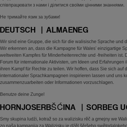
співпрацювати з нами і ділитися своїми цінними знаннями.
Не тримайте язик за зубами!
DEUTSCH | ALMAENEG
Wir sind eine Gruppe, die sich für die walisische Sprache und
Wir erkennen an, dass die Kampagne für Wales' einzigartige Sp
weltweiten Kampfes für Minderheitenrechte und -freiheiten ist. 
Forum für internationale Aktivisten, um Ideen und Erfahrungen
ihren Kampf für Rechte zu teilen. Wir hoffen, dass Sie sich auf 
internationaler Sprachkampagnen inspirieren lassen und uns k
zusammenzuarbeiten oder Informationen vorzuschlagen.
Benutze deine Zunge!
HORNJOSERBŠĆINA | SORBEG U
Smy skupina ludźi, kotraž so za walizisku rěč a gmejny we Wal
zo naša kampanija za Walizisku je dźěl šěršeho swětodaloke