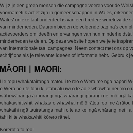
Wij zijn een groep mensen die campagne voeren voor de Welshe
voornamelijk actief zijn in gemeenschappen in Wales, erkenn
Wales' unieke taal onderdeel is van een bredere wereldwijde str
van minderheden. Daarom bieden de volgende pagina's een plat
actievoerders om ideeën en ervaringen van hun minderheidstale
minderheden te delen. Op deze website hopen we je te inspirer
van internationale taal campagnes. Neem contact met ons op 
schrijf ons als je relevante ideeën of informatie hebt. Gebruik j
MĀORI | MAORI:
He rōpu whakatairanga mātou i te reo o Wēra me ngā hāpori Wē
o Wēra he rite tonu ki ētahi atu iwi o te ao e whawhai nei mō ō 
wāhi wānanga ā-ipurangi ngā whārangi ipurangi nei mō ngā kaita
whakawhitiwhiti whakaaro whawhai mō ō rātou reo me ā rātou t
whakaihi ngā tauiratanga mahi o te ao kei ngā whārangi nei i a
tahi ki te whakawhiti kōrero rānei.
Kōrerotia tō reo!