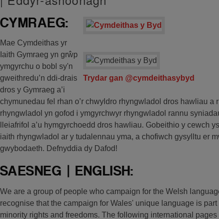
CYMRAEG:
Mae Cymdeithas yr
Iaith Gymraeg yn grŵp
ymgyrchu o bobl sy'n
Trydar gan @cymdeithasybyd
gweithredu’n ddi-drais
dros y Gymraeg a’i
chymunedau fel rhan o’r chwyldro rhyngwladol dros hawliau a 
rhyngwladol yn gofod i ymgyrchwyr rhyngwladol rannu syniada
lleiafrifol a’u hymgyrchoedd dros hawliau. Gobeithio y cewch y
iaith rhyngwladol ar y tudalennau yma, a chofiwch gysylltu e
gwybodaeth. Defnyddia dy Dafod!
SAESNEG | ENGLISH:
We are a group of people who campaign for the Welsh languag
recognise that the campaign for Wales' unique language is part 
minority rights and freedoms. The following international pages 