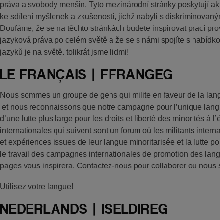
práva a svobody menšin. Tyto mezinárodní stránky poskytují ak
ke sdílení myšlenek a zkušeností, jichž nabyli s diskriminovaným
Doufáme, že se na těchto stránkách budete inspirovat prací p
jazyková práva po celém světě a že se s námi spojíte s nabídko
jazyků je na světě, tolikrát jsme lidmi!
LE FRANÇAIS | FFRANGEG
Nous sommes un groupe de gens qui milite en faveur de la la
et nous reconnaissons que notre campagne pour l’unique langue
d’une lutte plus large pour les droits et liberté des minorités à
internationales qui suivent sont un forum où les militants inter
et expériences issues de leur langue minoritarisée et la lutte p
le travail des campagnes internationales de promotion des lan
pages vous inspirera. Contactez-nous pour collaborer ou nous 
Utilisez votre langue!
NEDERLANDS | ISELDIREG