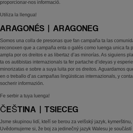
proporcionar-nos informació.
Utiliza la llengua!
ARAGONÉS | ARAGONEG
Somos una colla de presonas que fan campaña ta las comunid
reconoxen que a campaña enta o galés como luenga unica fa pa
ampla por os dreitos e as libertaz d’as minorías. As siguiens pl
ta os autibistas internazionals ta fer partache d’ideyas y esper
minorizatas e sobre a suya luita por os dreitos. Aguardamos que
en o treballo d’as campañas lingüisticas internazionals, y cont
socherir informazión.
Fe serbir a tuya luenga!
ČEŠTINA | TSIECEG
Jsme skupinou lidí, kteří se berou za velšský jazyk, kymerštinu
Uvědomujeme si, že boj za jedinečný jazyk Walesu je součástí