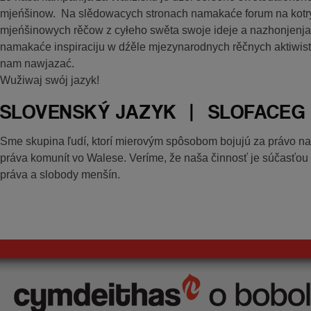
mjeńšinow. Na slědowacych stronach namakaće forum na kotr
mjeńšinowych rěčow z cyłeho swěta swoje ideje a nazhonjenj
namakaće inspiraciju w dźěle mjezynarodnych rěčnych aktiwist
nam nawjazać.
Wužiwaj swój jazyk!
SLOVENSKÝ JAZYK | SLOFACEG
Sme skupina ľudí, ktorí mierovým spôsobom bojujú za právo n
práva komunít vo Walese. Veríme, že naša činnosť je súčasťou 
práva a slobody menšín.