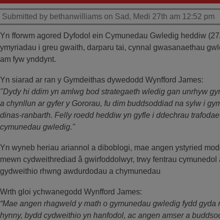
Submitted by bethanwilliams on Sad, Medi 27th am 12:52 pm
Yn fforwm agored Dyfodol ein Cymunedau Gwledig heddiw (27/
ymyriadau i greu gwaith, darparu tai, cynnal gwasanaethau g
am fyw ynddynt.
Yn siarad ar ran y Gymdeithas dywedodd Wynfford James:
"Dydy hi ddim yn amlwg bod strategaeth wledig gan unrhyw gyng
a chynllun ar gyfer y Gororau, fu dim buddsoddiad na sylw i gy
dinas-ranbarth. Felly roedd heddiw yn gyfle i ddechrau trafodae
cymunedau gwledig."
Yn wyneb heriau ariannol a diboblogi, mae angen ystyried mod
mewn cydweithrediad â gwirfoddolwyr, trwy fentrau cymunedol a
gydweithio rhwng awdurdodau a chymunedau
Wrth gloi ychwanegodd Wynfford James:
“Mae angen rhagweld y math o gymunedau gwledig fydd gyda ni
hynny, bydd cydweithio yn hanfodol, ac angen amser a buddso