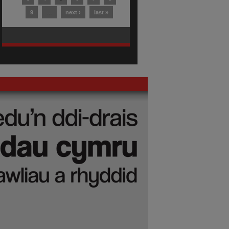
9
…
next ›
last »