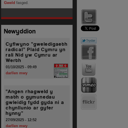
Gweld
fasged.
Newyddion
Cyflwyno “gweledigaeth
radical” Plaid Cymru yn
rali Nid yw Cymru ar
Werth
01/10/2025 - 09:49
darllen mwy
“Angen rhagweld y
math o gymunedau
gwleidig fydd gyda ni a
chynllunio ar gyfer
hynny”
27/09/2025 - 12:52
darllen mwy