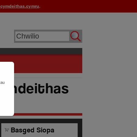
i
cymdeithas.cymru
.
Cymdeithas
iau
Basged Siopa