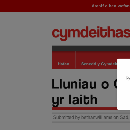
Archif o hen wefan
Hafan
Senedd y Gymdeithas
Lluniau o G
Ry
yr Iaith
Submitted by bethanwilliams on Sad