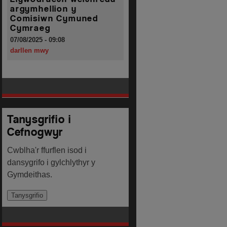
argymhellion y
Comisiwn Cymuned
Cymraeg
07/08/2025 - 09:08
darllen mwy
Tanysgrifio i
Cefnogwyr
Cwblha'r ffurflen isod i
dansygrifo i gylchlythyr y
Gymdeithas.