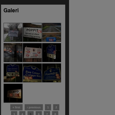
Galeri
« first
‹ previous
1
2
3
4
5
6
7
8