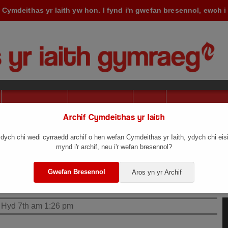
 Cymdeithas yr Iaith yw hon. I fynd i'n gwefan bresennol, ewch 
Sut i Gefnogi
Amdanom Ni
文A
Archif Cymdeithas yr Iaith
yfarfod Cyffredinol 
dych chi wedi cyrraedd archif o hen wefan Cymdeithas yr Iaith, ydych chi eis
mynd i'r archif, neu i'r wefan bresennol?
Gwefan Bresennol
Aros yn yr Archif
, Hyd 7th am 1:26 pm