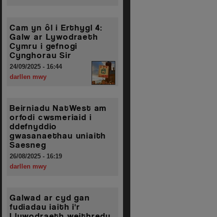
Cam yn ôl i Erthygl 4:
Galw ar Lywodraeth
Cymru i gefnogi
Cynghorau Sir
24/09/2025 - 16:44
darllen mwy
Beirniadu NatWest am
orfodi cwsmeriaid i
ddefnyddio
gwasanaethau uniaith
Saesneg
26/08/2025 - 16:19
darllen mwy
Galwad ar cyd gan
fudiadau iaith i'r
Llywodraeth weithredu