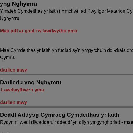
yng Nghymru
Ymateb Cymdeithas yr Iaith i Ymchwiliad Pwyllgor Materion Cy
Nghymru
Mae pdf ar gael i'w lawrlwytho yma
Mae Cymdeithas yr Iaith yn fudiad sy'n ymgyrchu'n ddi-drais 
Cymru.
darllen mwy
Darlledu yng Nghymru
Lawrlwythwch yma
darllen mwy
Deddf Addysg Gymraeg Cymdeithas yr Iaith
Rydyn ni wedi diweddaru'r ddeddf yn dilyn ymgynghoriad - mae