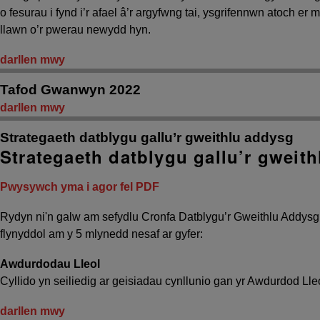
o fesurau i fynd i’r afael â’r argyfwng tai, ysgrifennwn atoch e
llawn o’r pwerau newydd hyn.
darllen mwy
Tafod Gwanwyn 2022
darllen mwy
Strategaeth datblygu gallu’r gweithlu addysg
Strategaeth datblygu gallu’r gweit
Pwysywch yma i agor fel PDF
Rydyn ni'n galw am sefydlu Cronfa Datblygu’r Gweithlu Addys
flynyddol am y 5 mlynedd nesaf ar gyfer:
Awdurdodau Lleol
Cyllido yn seiliedig ar geisiadau cynllunio gan yr Awdurdod Lle
darllen mwy