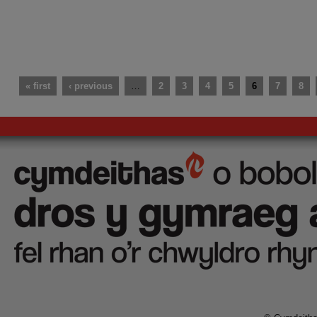
« first
‹ previous
…
2
3
4
5
6
7
8