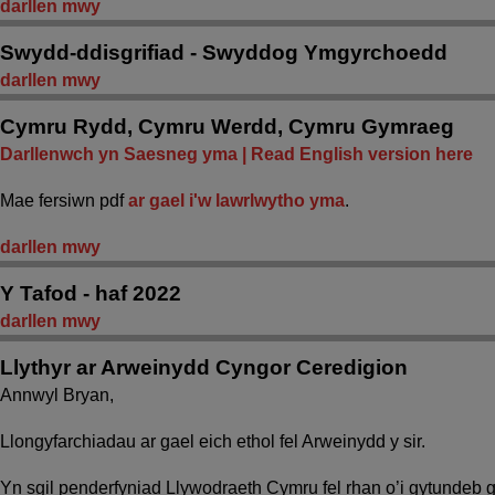
darllen mwy
Swydd-ddisgrifiad - Swyddog Ymgyrchoedd
darllen mwy
Cymru Rydd, Cymru Werdd, Cymru Gymraeg
Darllenwch yn Saesneg yma | Read English version here
Mae fersiwn pdf
ar gael i'w lawrlwytho yma
.
darllen mwy
Y Tafod - haf 2022
darllen mwy
Llythyr ar Arweinydd Cyngor Ceredigion
Annwyl Bryan,
Llongyfarchiadau ar gael eich ethol fel Arweinydd y sir.
Yn sgil penderfyniad Llywodraeth Cymru fel rhan o’i gytundeb 