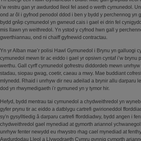
i’w restru gan yr awdurdod lleol fel ased o werth cymunedol. Un
ond ar ôl i gyfnod penodol ddod i ben y bydd y perchennog yn g
bydd grŵp cymunedol yn gwneud cais i gael ei drin fel cynigyd
mis llawn yn weithredol. Yn ystod y cyfnod hwn gall y perchenn
gwerthiannau, ond ni chaiff gyfnewid contractau.
Yn yr Alban mae’r polisi Hawl Gymunedol i Brynu yn galluogi c
cymunedol mewn tir ac eiddo i gael yr opsiwn cyntaf i’w brynu pa
werthu. Gall cyrff cymunedol gofrestru diddordeb mewn unrhyw d
stadau, siopau gwag, coetir, caeau a mwy. Mae buddiant cofres
mlynedd. Rhaid i unrhyw dir neu adeilad a brynir allu darparu l
dod yn rhwymedigaeth i'r gymuned yn y tymor hir.
Hefyd, bydd mentrau tai cymunedol a chydweithredol yn wynebu 
gyfer prynu tir ac eiddo a datblygu cartrefi gwirioneddol fford
sy'n gysylltiedig â darparu cartrefi fforddiadwy, bydd angen i fe
chydweithredol gael mynediad at gymorth ariannol ychwanegol. 
unrhyw fenter newydd eu rhwystro rhag cael mynediad at fenthy
Awdurdodau Lleol a Llywodraeth Cymru gynnig cymorth ariannol 