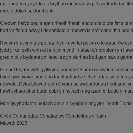
mae angen cynyddu a chryfhau mesurau y gall awdurdodau lleo
rheoleiddio’r sector rhenti.
Credwn hefyd bod angen rheoli rhenti landlordiaid preifat a lan
bod yn fforddiadwy i denantiaid ar incwm is na’r canolrif a bod a
Rydym yn cynnig y pethau hyn i gyd fel pecyn o fesurau i’w 
fydd yr un peth wrth ei hun yn mynd i’r afael â’r broblem yn lla
grediniol y byddant yn llesol ac yn sicrhau bod gan bawb gartref
Ein prif bryder wrth gyflwyno unrhyw fesurau newydd i sicrhau yr
bydd gwrthwynebiad gan landlordiaid a sefydliadau sy’n eu cynr
newydd. Dylai Llywodraeth Cymru ac awdurdodau lleol aros yn 
hawl sylfaenol er budd pobl yn hytrach nag ased er budd y mar
Mae gwybodaeth bellach am ein cynigion ar gyfer Deddf Eiddo
Grŵp Cymunedau Cynaliadwy Cymdeithas yr Iaith
Mawrth 2023