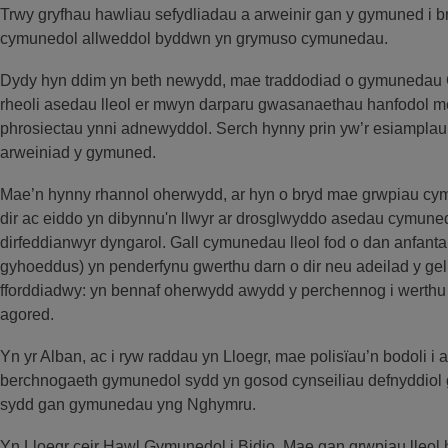
Trwy gryfhau hawliau sefydliadau a arweinir gan y gymuned i bry
cymunedol allweddol byddwn yn grymuso cymunedau.
Dydy hyn ddim yn beth newydd, mae traddodiad o gymunedau C
rheoli asedau lleol er mwyn darparu gwasanaethau hanfodol me
phrosiectau ynni adnewyddol. Serch hynny prin yw’r esiamplau c
arweiniad y gymuned.
Mae’n hynny rhannol oherwydd, ar hyn o bryd mae grwpiau cy
dir ac eiddo yn dibynnu'n llwyr ar drosglwyddo asedau cymuned
dirfeddianwyr dyngarol. Gall cymunedau lleol fod o dan anfantai
gyhoeddus) yn penderfynu gwerthu darn o dir neu adeilad y gelli
fforddiadwy: yn bennaf oherwydd awydd y perchennog i werthu 
agored.
Yn yr Alban, ac i ryw raddau yn Lloegr, mae polisïau’n bodoli i a
berchnogaeth gymunedol sydd yn gosod cynseiliau defnyddiol g
sydd gan gymunedau yng Nghymru.
Yn Lloegr ceir Hawl Gymunedol i Bidio. Mae gan grwpiau lleol h