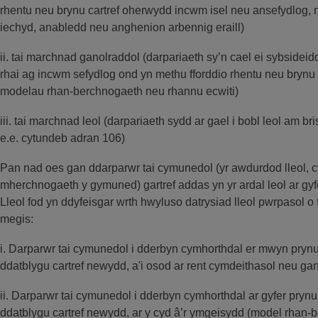
rhentu neu brynu cartref oherwydd incwm isel neu ansefydlog,
iechyd, anabledd neu anghenion arbennig eraill)
ii. tai marchnad ganolraddol (darpariaeth sy’n cael ei sybsideid
rhai ag incwm sefydlog ond yn methu fforddio rhentu neu brynu 
modelau rhan-berchnogaeth neu rhannu ecwiti)
iii. tai marchnad leol (darpariaeth sydd ar gael i bobl leol am 
e.e. cytundeb adran 106)
Pan nad oes gan ddarparwr tai cymunedol (yr awdurdod lleol, c
mherchnogaeth y gymuned) gartref addas yn yr ardal leol ar gyf
Lleol fod yn ddyfeisgar wrth hwyluso datrysiad lleol pwrpasol o
megis:
i. Darparwr tai cymunedol i dderbyn cymhorthdal er mwyn prynu
ddatblygu cartref newydd, a'i osod ar rent cymdeithasol neu ga
ii. Darparwr tai cymunedol i dderbyn cymhorthdal ar gyfer prynu
ddatblygu cartref newydd, ar y cyd â’r ymgeisydd (model rhan-