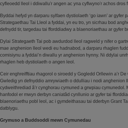
cyfleoedd lleol i ddiwallu'r angen ac yna cyflwyno'r achos dros
Byddai hefyd yn darparu sylfaen dystiolaeth ‘go iawn’ ar gyfer 
Strategaethau Tai Lleol a fyddai, yn eu tro, yn sicrhau bod anghe
defnydd tir, targedau tai fforddiadwy a blaenoriaethau ar gyfe
Dylai Strategaeth Tai pob awdurdod lleol ragweld y nifer o gartr
mae anghenion lleol wedi eu hadnabod, a darparu rhaglen fudd
comisiynu a fyddai’n diwallu yr anghenion hynny. Ni ddylai unr
rhaglen heb dystiolaeth o angen leol.
Ceir enghreifftiau rhagorol o siroedd y Gogledd Orllewin a’r De
Gwledig yn defnyddio amrywiaeth o ddulliau i nodi anghenion ll
cydweithrediad â’r cynghorau cymuned a grwpiau cymunedol. Ma
hanfodol er mwyn derbyn caniatâd cynllunio ar gyfer tai fforddia
blaenoriaethu pobl leol, ac i gymdeithasau tai dderbyn Grant Ta
datblygu.
Grymuso a Buddsoddi mewn Cymunedau