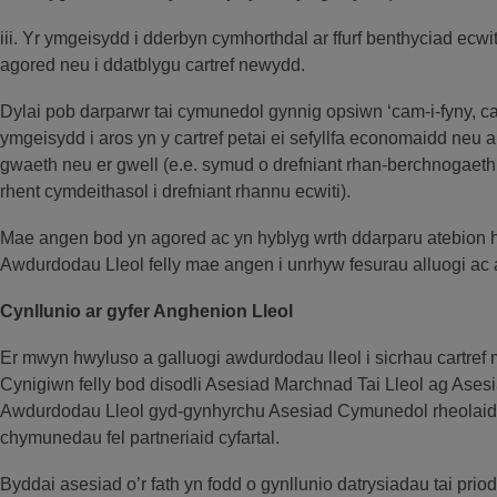
iii. Yr ymgeisydd i dderbyn cymhorthdal ar ffurf benthyciad ecwi
agored neu i ddatblygu cartref newydd.
Dylai pob darparwr tai cymunedol gynnig opsiwn ‘cam-i-fyny, cam
ymgeisydd i aros yn y cartref petai ei sefyllfa economaidd neu
gwaeth neu er gwell (e.e. symud o drefniant rhan-berchnogaeth 
rhent cymdeithasol i drefniant rhannu ecwiti).
Mae angen bod yn agored ac yn hyblyg wrth ddarparu atebion he
Awdurdodau Lleol felly mae angen i unrhyw fesurau alluogi ac
Cynllunio ar gyfer Anghenion Lleol
Er mwyn hwyluso a galluogi awdurdodau lleol i sicrhau cartref m
Cynigiwn felly bod disodli Asesiad Marchnad Tai Lleol ag Asesi
Awdurdodau Lleol gyd-gynhyrchu Asesiad Cymunedol rheolaidd 
chymunedau fel partneriaid cyfartal.
Byddai asesiad o’r fath yn fodd o gynllunio datrysiadau tai pr