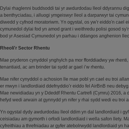
Dylai rhaglenni buddsoddi tai yr awdurdodau lleol ddyrannu digo
a benthyciadau, i alluogi ymgeiswyr lleol a darparwyr tai cymun
diwedd y cyfnod moratoriwm. Yn ogystal, os yw'r eiddo'n cael e
cymunedol dylai fod yn amod grant i weithredu polisi gosod sy'
bod yr Asesiad Cymunedol yn parhau i ddangos anghenion lleol
Rheoli'r Sector Rhentu
Mae pryderon cynyddol ynghylch pa mor fforddiadwy yw rhenti
tenantiaid, ac am brinder tai sydd ar gael i’w rhentu.
Mae nifer cynyddol o achosion lle mae pobl yn cael eu troi alla
er mwyn i landlordiaid ddefnyddio’r eiddo fel AirBnB neu deb
Mae newidiadau yn y Ddeddf Rhentu Cartrefi (Cymru) 2016, a dd
hefyd wedi arwain at gynnydd yn nifer y rhai sydd wedi eu troi al
Yn ogystal dydy awdurdodau lleol ddim yn dal landlordiaid i gyf
ceisiadau am gymorth i orfodi landlordiaid i wella safon llety.
cyfreithiau a threfniadau ar gyfer atebolrwydd landlordiaid yn h