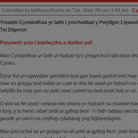
Submitted by bethanwilliams on Tue, Maw 7th am 3:44 pm
Cy
Ymateb Cymdeithas yr Iaith i ymchwiliad y Pwyllgor Llywodra
Tai Digonol
Pwyswch yma i lawrlwytho a darllen pdf
Mae Cymdeithas yr Iaith yn fudiad sy'n ymgyrchu'n ddi-drais 
Cymru.
Dylai fod yn egwyddor greiddiol bod gan bawb gartref ond mae 
mae yn golygu bod eiddo yn cael ei drin fel ased yn hytrach na 
sefyllfa lle mae gan rai pobl sawl cartref tra bod eraill heb yr un.
O drin tai fel ased i wneud elw ohono yn hytrach na chartref mae’
i fyny, y tu hwnt i afael pobl ar gyflog lleol - i’r fath raddau nes 
gwaith yn uwch na chyflog cyfartalog yng Ngheredigion.
Mae pris uchel tai yn golygu na all pobl ar gyflog lleol, pobl ifa