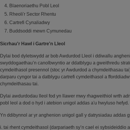
Blaenoriaethu Pobl Leol
Rheoli'r Sector Rhentu
Cartrefi Cynaliadwy
Buddsoddi mewn Cymunedau
Sicrhau'r Hawl i Gartre'n Lleol
Dylai bod dyletswydd ar bob Awdurdod Lleol i ddiwallu anghenio
swyddogaethau’n canolbwyntio ar ddatblygu a gweithredu strate
cymdeithasol presennol (stoc yr Awdurdod a chymdeithasau tai)
darparu cyngor tai a datblygu cartrefi cymdeithasol a fforddia
chymdeithasau tai.
Dylai awdurdodau lleol fod yn llawer mwy rhagweithiol wrth 
pobl leol a dod o hyd i atebion unigol addas a'u hwyluso hefyd.
Yn ddibynnol ar yr anghenion unigol gall y datrysiadau addas 
i. tai rhent cymdeithasol (darpariaeth sy’n cael ei sybsideiddio ar