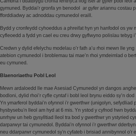
Cambria i ddatblygu cronfa fenthyca llog isel ar gyfer pobl leol 
gymuned. Byddai'r gronfa yn benodol ar gyfer ariannu costau p
fforddiadwy ac adnoddau cymunedol eraill.
Bydd y cronfeydd cyhoeddus a phreifat hyn yn hanfodol os yw 
cyfleoedd a fydd yn cael eu creu drwy gyflwyno polisïau tebyg 
Credwn y dylid efelychu modelau o’r fath a’u rhoi mewn lle yn
atebion cymunedol i broblemau tai mae’n rhoi ymdeimlad o ber
eu cymuned.
Blaenoriaethu Pobl Leol
Mewn ardaloedd lle mae Asesiad Cymunedol yn dangos anghenio
bodloni, dylid rhoi’r cyfle cyntaf i bobl leol brynu eiddo sy’n d
Yn ymarferol byddai'n ofynnol i'r gwerthwr (unigolyn, sefydliad 
hysbysebu'n lleol am hyd at 6 mis. Yn ystod y cyfnod hwn bydda
unrhyw un heb gysylltiad lleol tra bod y gwerthwr yn ystyried cy
darparwyr tai cymunedol. Byddai'n ofynnol i'r gwerthwr dderbyn
neu ddarparwr cymunedol sy'n cyfateb i brisiad annibynnol o'r 