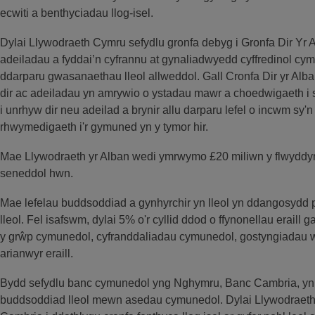
ecwiti a benthyciadau llog-isel.
Dylai Llywodraeth Cymru sefydlu gronfa debyg i Gronfa Dir Yr A
adeiladau a fyddai’n cyfrannu at gynaliadwyedd cyffredinol c
ddarparu gwasanaethau lleol allweddol. Gall Cronfa Dir yr Alba
dir ac adeiladau yn amrywio o ystadau mawr a choedwigaeth i
i unrhyw dir neu adeilad a brynir allu darparu lefel o incwm sy'
rhwymedigaeth i'r gymuned yn y tymor hir.
Mae Llywodraeth yr Alban wedi ymrwymo £20 miliwn y flwyddyn 
seneddol hwn.
Mae lefelau buddsoddiad a gynhyrchir yn lleol yn ddangosydd 
lleol. Fel isafswm, dylai 5% o'r cyllid ddod o ffynonellau erail
y grŵp cymunedol, cyfranddaliadau cymunedol, gostyngiadau we
arianwyr eraill.
Bydd sefydlu banc cymunedol yng Nghymru, Banc Cambria, yn 
buddsoddiad lleol mewn asedau cymunedol. Dylai Llywodraet