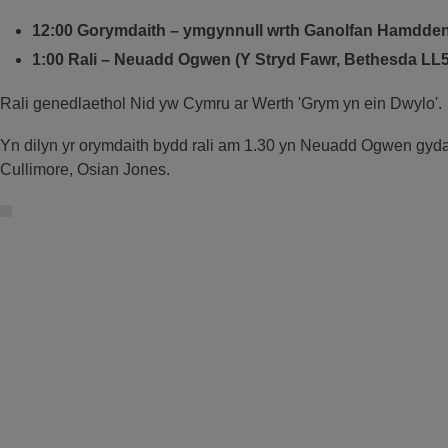
12:00 Gorymdaith – ymgynnull wrth Ganolfan Hamdden 
1:00 Rali – Neuadd Ogwen (
Y Stryd Fawr, Bethesda LL
Rali genedlaethol Nid yw Cymru ar Werth 'Grym yn ein Dwylo'.
Yn dilyn yr orymdaith bydd rali am 1.30 yn Neuadd Ogwen gyda
Cullimore, Osian Jones.