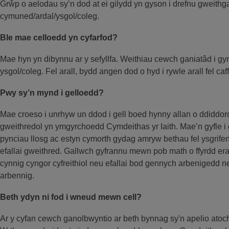
Grŵp o aelodau sy’n dod at ei gilydd yn gyson i drefnu gweith
cymuned/ardal/ysgol/coleg.
Ble mae celloedd yn cyfarfod?
Mae hyn yn dibynnu ar y sefyllfa. Weithiau cewch ganiatâd i 
ysgol/coleg. Fel arall, bydd angen dod o hyd i rywle arall fel caf
Pwy sy’n mynd i gelloedd?
Mae croeso i unrhyw un ddod i gell boed hynny allan o ddiddor
gweithredol yn ymgyrchoedd Cymdeithas yr Iaith. Mae’n gyfle i 
pynciau llosg ac estyn cymorth gydag amryw bethau fel ysgrifennu
efallai gweithred. Gallwch gyfrannu mewn pob math o ffyrdd eraill
cynnig cyngor cyfreithiol neu efallai bod gennych arbeniged
arbennig.
Beth ydyn ni fod i wneud mewn cell?
Ar y cyfan cewch ganolbwyntio ar beth bynnag sy'n apelio atoch,