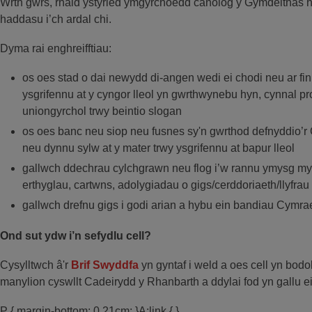
Wrth gwrs, rhaid ystyried ymgyrchoedd canolog y Gymdeithas h
haddasu i’ch ardal chi
.
Dyma rai enghreifftiau:
os oes stad o dai newydd di-angen wedi ei chodi neu ar fin 
ysgrifennu at y cyngor lleol yn gwrthwynebu hyn, cynnal pro
uniongyrchol trwy beintio slogan
os oes banc neu siop neu fusnes sy'n gwrthod defnyddio’r
neu dynnu sylw at y mater trwy ysgrifennu at bapur lleol
gallwch ddechrau cylchgrawn neu flog i’w rannu ymysg my
erthyglau, cartwns, adolygiadau o gigs/cerddoriaeth/llyfrau
gallwch drefnu gigs i godi arian a hybu ein bandiau Cymra
Ond sut ydw i’n sefydlu cell?
Cysylltwch â'r
Brif Swyddfa
yn gyntaf i weld a oes cell yn bodol
manylion cyswllt Cadeirydd y Rhanbarth a ddylai fod yn gallu e
P { margin-bottom: 0.21cm; }A:link { }