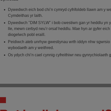
Dywedwch eich bod chi’n cymryd cyfrifoldeb llawn am y w
Cymdeithas yr Iaith.
Dywedwch "DIM SYLW" i bob cwestiwn gan yr heddlu yn yst
lle, mewn cerbyd neu’r orsaf heddlu. Mae hyn ar gyfer eich
diogelwch pobl eraill.
Peidiwch ateb unrhyw gwestiynau wrth iddyn nhw sgwrsio yn
wybodaeth am y weithred.
Os ydych chi’n cael cynnig cyfreithiwr neu gynrychiolaeth 