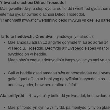
Y bwriad o achosi Difrod Troseddol
Mae gweithredwyr a stopiwyd ar eu ffordd i weithred gyda thorr
eitemau gyda'r bwriad o achosi Difrod Troseddol.
Yr enghraifft mwyaf chwerthinllyd oedd rhywun yn cael eu hare
Tarfu ar heddwch / Creu Sŵn -
ymddwyn yn afreolus
Mae amodau adran 12 ar gyfer gorymdeithiau ac adran 14 ar
yr Heddlu, Troseddu, Dedfrydu a’r Llysoedd eisoes yn rhoi
swyddogion yr heddlu.
Maen nhw'n cael eu defnyddio’n fympwyol ac yn aml yn ang
Gall yr heddlu osod amodau sŵn ar brotestiadau neu orymd
gallai “gael effaith ar bobl yng nghyffiniau’r orymdaith os…
anesmwythder, braw neu drallod difrifol”.
Atal priffyrdd
- Rhwystro'r y briffordd yn fwriadol, heb awdurd
Mae 'priffordd' yn cynnwys ffyrdd, palmentydd, ymylon glasw