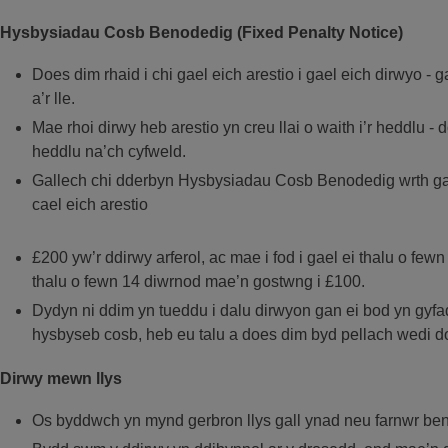
Hysbysiadau Cosb Benodedig (Fixed Penalty Notice)
Does dim rhaid i chi gael eich arestio i gael eich dirwyo - ga
a’r lle.
Mae rhoi dirwy heb arestio yn creu llai o waith i’r heddlu - 
heddlu na’ch cyfweld.
Gallech chi dderbyn Hysbysiadau Cosb Benodedig wrth gael
cael eich arestio
£200 yw’r ddirwy arferol, ac mae i fod i gael ei thalu o few
thalu o fewn 14 diwrnod mae’n gostwng i £100.
Dydyn ni ddim yn tueddu i dalu dirwyon gan ei bod yn gyfa
hysbyseb cosb, heb eu talu a does dim byd pellach wedi 
Dirwy mewn llys
Os byddwch yn mynd gerbron llys gall ynad neu farnwr bende