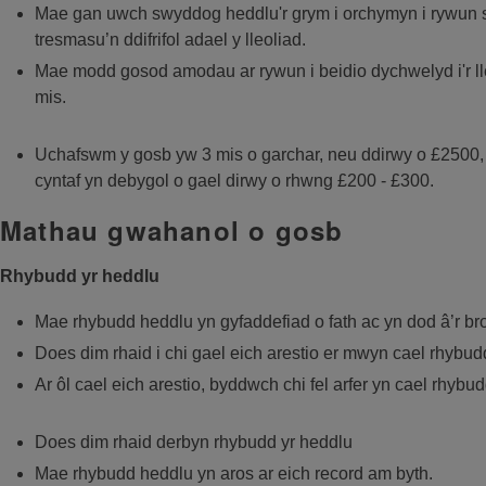
Mae gan uwch swyddog heddlu'r grym i orchymyn i rywun sy’
tresmasu’n ddifrifol adael y lleoliad.
Mae modd gosod amodau ar rywun i beidio dychwelyd i'r lle
mis.
Uchafswm y gosb yw 3 mis o garchar, neu ddirwy o £2500, 
cyntaf yn debygol o gael dirwy o rhwng £200 - £300.
Mathau gwahanol o gosb
Rhybudd yr heddlu
Mae rhybudd heddlu yn gyfaddefiad o fath ac yn dod â’r bros
Does dim rhaid i chi gael eich arestio er mwyn cael rhybud
Ar ôl cael eich arestio, byddwch chi fel arfer yn cael rhybud
Does dim rhaid derbyn rhybudd yr heddlu
Mae rhybudd heddlu yn aros ar eich record am byth.