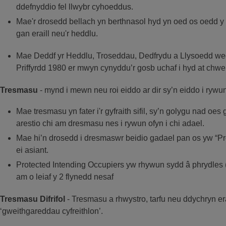
ddefnyddio fel llwybr cyhoeddus.
Mae'r drosedd bellach yn berthnasol hyd yn oed os oedd y b
gan eraill neu'r heddlu.
Mae Deddf yr Heddlu, Troseddau, Dedfrydu a Llysoedd we
Priffyrdd 1980 er mwyn cynyddu’r gosb uchaf i hyd at chwe
Tresmasu
- mynd i mewn neu roi eiddo ar dir sy’n eiddo i rywun
Mae tresmasu yn fater i'r gyfraith sifil, sy’n golygu nad oe
arestio chi am dresmasu nes i rywun ofyn i chi adael.
Mae hi’n drosedd i dresmaswr beidio gadael pan os yw “Pr
ei asiant.
Protected Intending Occupiers yw rhywun sydd â phrydles (
am o leiaf y 2 flynedd nesaf
Tresmasu Difrifol
- Tresmasu a rhwystro, tarfu neu ddychryn era
‘gweithgareddau cyfreithlon’.