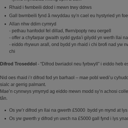
Rhaid i fwmbeili ddod i mewn trwy ddrws
Gall bwmbeili fynd â nwyddau sy'n cael eu hystyried yn foe
Allan nhw ddim cymryd
- pethau hanfodol fel dillad, ffwrn/popty neu oergell
- offer a chyfarpar gwaith sydd gyda'i gilydd yn werth llai n
- eiddo rhywun arall, ond bydd yn rhaid i chi brofi nad yw 
chi
Difrod Troseddol
- “Difrod bwriadol neu fyrbwyll” i eiddo heb e
Nid oes rhaid i’r difrod fod yn barhaol – mae pobl wedi’u cyhud
sialc ar gerrig palmant.
Mae’n cynnwys ymyrryd ag eiddo mewn modd sy’n achosi colled
tân.
Os yw’r difrod yn llai na gwerth £5000 bydd yn mynd at ly
Os yw gwerth y difrod yn uwch na £5000 gall fynd i lys yna