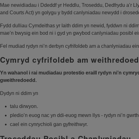
Mae newidiadau i Ddeddf yr Heddlu, Troseddu, Dedfrydu a’r Ll
and Courts Act) yn golygu y bydd canlyniadau newydd i drosed
Fydd dulliau Cymdeithas yr Iaith ddim yn newid, fyddwn ni ddim y
mae’n bwysig ein bod ni i gyd yn gwybod canlyniadau posibl e
Fel mudiad rydyn ni’n derbyn cyfrifoldeb am a chanlyniadau ei
Cymryd cyfrifoldeb am weithredoe
Yn wahanol i rai mudiadau protestio eraill rydyn ni’n cymry
gweithredoedd.
Dydyn ni ddim yn
talu dirwyon.
pledio’n euog nac yn ddi-euog mewn llys - rydyn ni’n gwrth
cael ein cynrychioli gan gyfreithwyr.
Troseddau Posibl a Chanlyniadau