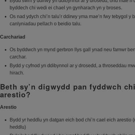
Bydd swm y ddirwy yn ddibynnol ar y drosedd, ond mae’n d
byddech chi wedi ei chael yn gynharach yn y broses.
Os nad ydych chi’n talu’r ddirwy yma mae’n fwy tebygol y b
canlyniadau pellach o beidio talu.
Carchariad
Os byddwch yn mynd gerbron llys gall ynad neu farnwr ben
carchar.
Bydd y cyfnod yn ddibynnol ar y drosedd, a throseddau mwy 
hirach.
Beth sy’n digwydd pan fyddwch chi
arestio?
Arestio
Bydd yr heddlu yn datgan eich bod chi’n cael eich arestio (
heddlu)