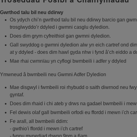
Gwrthod talu bil neu ddirwy
Os ydych chi’n gwrthod talu bil neu ddirwy barcio gan gwm
trosglwyddo’r ddyled i gwmni casglu dyledion.
Does dim grym cyfreithiol gan gwmni dyledion.
Gall swyddog o gwmni dyledion alw yn eich cartref ond dim 
at y ddyled - does dim hawl gyda nhw i fynd â’ch eiddo a do
Mae rhai cwmnïau yn cyflogi bwmbeili i adfer y ddyled
Ymwneud â bwmbeili neu Gwmni Adfer Dyledion
Mae disgwyl i fwmbeili roi rhybudd o saith diwrnod neu fwy
gyntaf.
Does dim rhaid i chi ateb y drws na gadael bwmbeili i mew
Fel dewis olaf gall bwmbeili orfodi eu ffordd i mewn i'ch car
Fe arall, all bwmbeili ddim:
- gwthio'i ffordd i mewn i'ch cartref
- fynnu mynediad rhwng 9pm a 6am