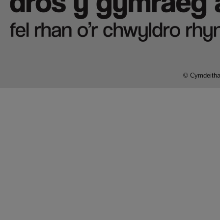
© Cymdeithas