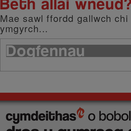
Beth allai wneud
Mae sawl ffordd gallwch chi 
ymgyrch...
Dogfennau