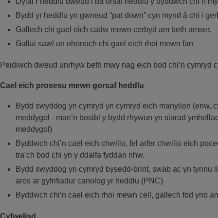
Dylai’r heddlu dweud i ba orsaf heddlu y byddwch chi’n 
Bydd yr heddlu yn gwneud “pat down” cyn mynd â chi i ge
Gallech chi gael eich cadw mewn cerbyd am beth amser.
Gallai sawl un ohonoch chi gael eich rhoi mewn fan
Peidiwch dweud unrhyw beth mwy nag eich bod chi’n cymryd cy
Cael eich prosesu mewn gorsaf heddlu
Bydd swyddog yn cymryd yn cymryd eich manylion (enw, cy
meddygol - mae’n bosibl y bydd rhywun yn siarad ymhella
meddygol)
Byddwch chi’n cael eich chwilio, fel arfer chwilio eich po
tra’ch bod chi yn y ddalfa fyddan nhw.
Bydd swyddog yn cymryd bysedd-brint, swab ac yn tynnu ll
aros ar gyfrifiadur canolog yr heddlu (PNC)
Byddwch chi’n cael eich rhoi mewn cell, gallech fod yno a
Cyfweliad